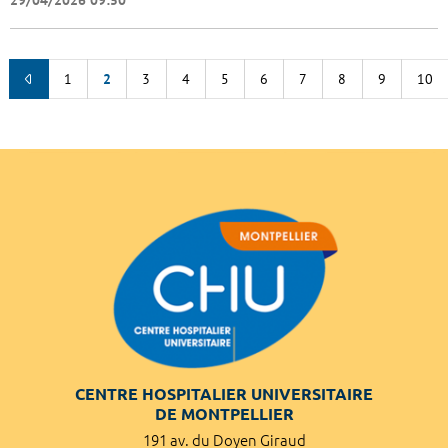
1
2
3
4
5
6
7
8
9
10
CENTRE HOSPITALIER UNIVERSITAIRE
DE MONTPELLIER
191 av. du Doyen Giraud