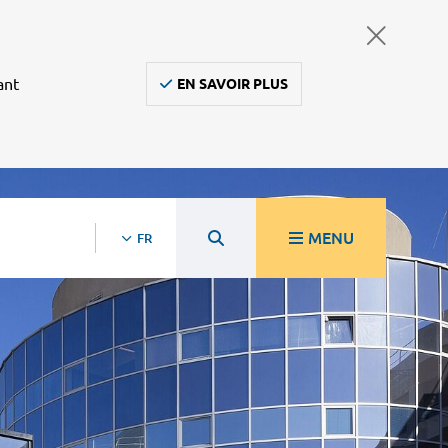
ant
EN SAVOIR PLUS
MENU
FR