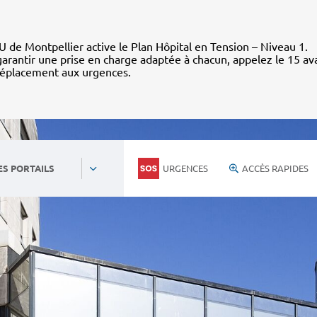
 de Montpellier active le Plan Hôpital en Tension – Niveau 1.
arantir une prise en charge adaptée à chacun, appelez le 15 av
déplacement aux urgences.
URGENCES
ACCÈS RAPIDES
ES PORTAILS