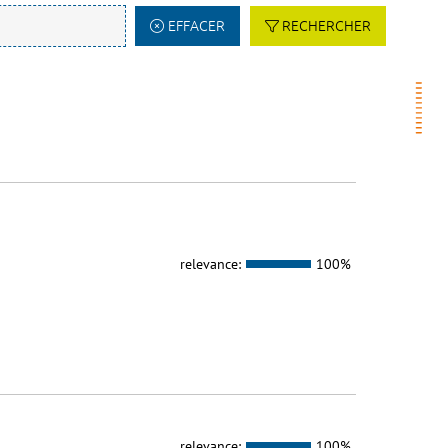
EFFACER
RECHERCHER
relevance:
100%
relevance:
100%