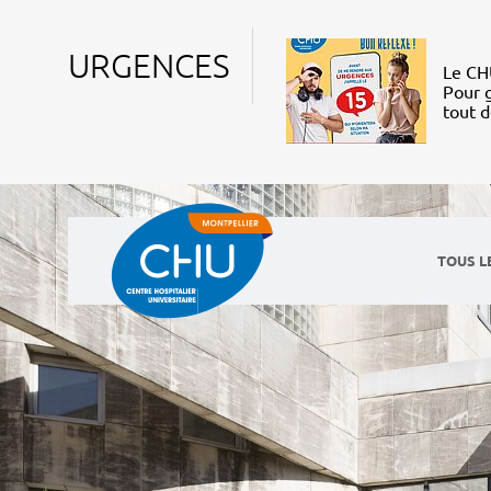
URGENCES
Le CHU
Pour g
tout 
TOUS L