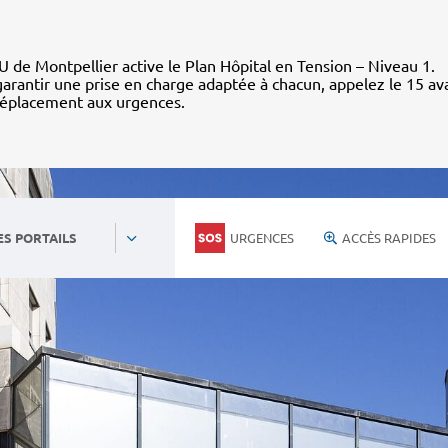
 de Montpellier active le Plan Hôpital en Tension – Niveau 1.
arantir une prise en charge adaptée à chacun, appelez le 15 av
déplacement aux urgences.
URGENCES
ACCÈS RAPIDES
ES PORTAILS