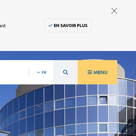
ant
EN SAVOIR PLUS
MENU
FR