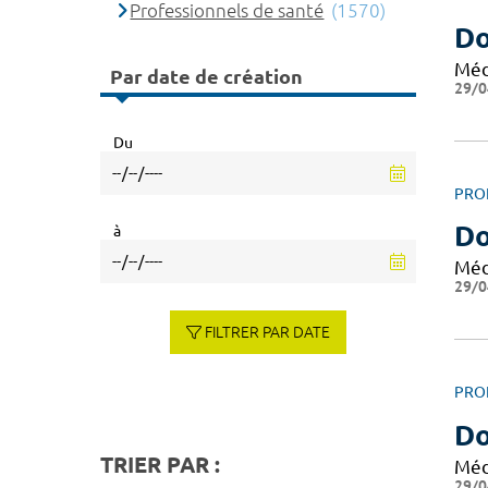
Professionnels de santé
(1570)
Do
Méd
Par date de création
29/0
Du
PRO
D
à
Méd
29/0
FILTRER PAR DATE
PRO
Do
TRIER PAR :
Méd
29/0