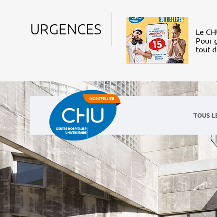
URGENCES
Le CHU
Pour g
tout 
TOUS L