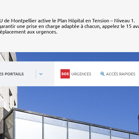
 de Montpellier active le Plan Hôpital en Tension – Niveau 1.
arantir une prise en charge adaptée à chacun, appelez le 15 av
déplacement aux urgences.
URGENCES
ACCÈS RAPIDES
ES PORTAILS