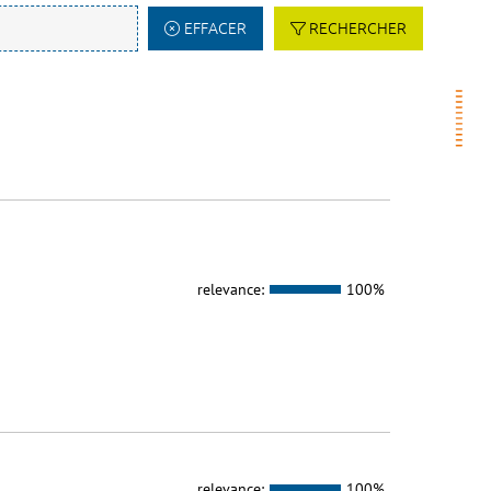
EFFACER
RECHERCHER
relevance:
100%
relevance:
100%