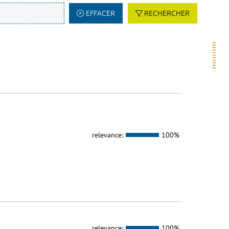
EFFACER
RECHERCHER
relevance:
100%
relevance:
100%