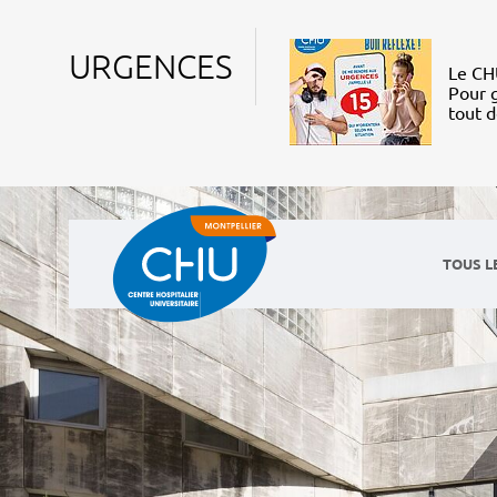
URGENCES
Le CHU
Pour g
tout 
TOUS L