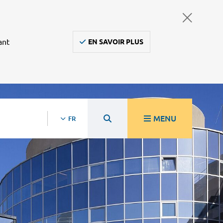
ant
EN SAVOIR PLUS
MENU
FR