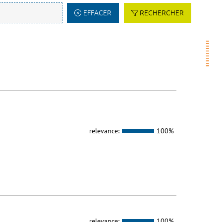
EFFACER
RECHERCHER
relevance:
100%
relevance:
100%