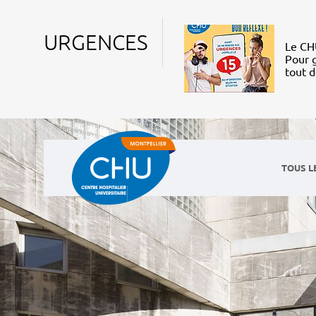
URGENCES
Le CHU
Pour g
tout 
TOUS L