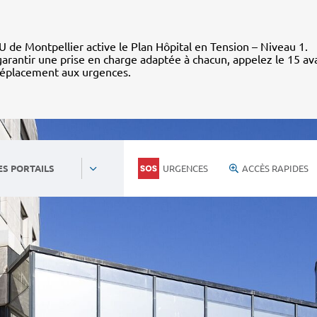
 de Montpellier active le Plan Hôpital en Tension – Niveau 1.
arantir une prise en charge adaptée à chacun, appelez le 15 av
déplacement aux urgences.
URGENCES
ACCÈS RAPIDES
ES PORTAILS