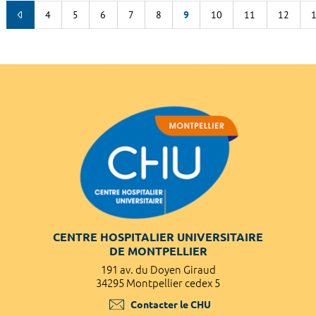
4
5
6
7
8
9
10
11
12
CENTRE HOSPITALIER UNIVERSITAIRE
DE MONTPELLIER
191 av. du Doyen Giraud
34295 Montpellier cedex 5
Contacter le CHU