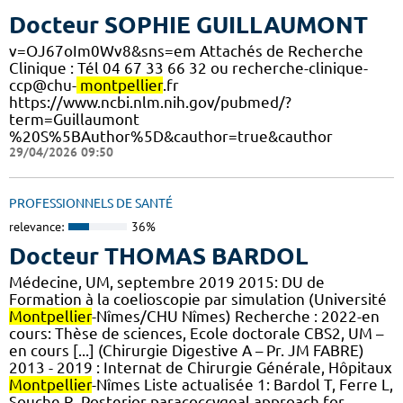
Docteur SOPHIE GUILLAUMONT
v=OJ67oIm0Wv8&sns=em Attachés de Recherche
Clinique : Tél 04 67 33 66 32 ou recherche-clinique-
ccp@chu-
montpellier
.fr
https://www.ncbi.nlm.nih.gov/pubmed/?
term=Guillaumont
%20S%5BAuthor%5D&cauthor=true&cauthor
29/04/2026 09:50
PROFESSIONNELS DE SANTÉ
relevance:
36%
Docteur THOMAS BARDOL
Médecine, UM, septembre 2019 2015: DU de
Formation à la coelioscopie par simulation (Université
Montpellier
-Nîmes/CHU Nîmes) Recherche : 2022-en
cours: Thèse de sciences, Ecole doctorale CBS2, UM –
en cours [...] (Chirurgie Digestive A – Pr. JM FABRE)
2013 - 2019 : Internat de Chirurgie Générale, Hôpitaux
Montpellier
-Nîmes Liste actualisée 1: Bardol T, Ferre L,
Souche R. Posterior paracoccygeal approach for