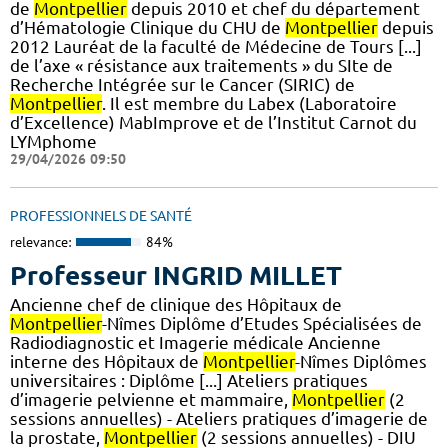
de
Montpellier
depuis 2010 et chef du département
d’Hématologie Clinique du CHU de
Montpellier
depuis
2012 Lauréat de la faculté de Médecine de Tours [...]
de l’axe « résistance aux traitements » du SIte de
Recherche Intégrée sur le Cancer (SIRIC) de
Montpellier
. Il est membre du Labex (Laboratoire
d’Excellence) MabImprove et de l’Institut Carnot du
LYMphome
29/04/2026 09:50
PROFESSIONNELS DE SANTÉ
relevance:
84%
Professeur INGRID MILLET
Ancienne chef de clinique des Hôpitaux de
Montpellier
-Nîmes Diplôme d’Etudes Spécialisées de
Radiodiagnostic et Imagerie médicale Ancienne
interne des Hôpitaux de
Montpellier
-Nîmes Diplômes
universitaires : Diplôme [...] Ateliers pratiques
d’imagerie pelvienne et mammaire,
Montpellier
(2
sessions annuelles) - Ateliers pratiques d’imagerie de
la prostate,
Montpellier
(2 sessions annuelles) - DIU