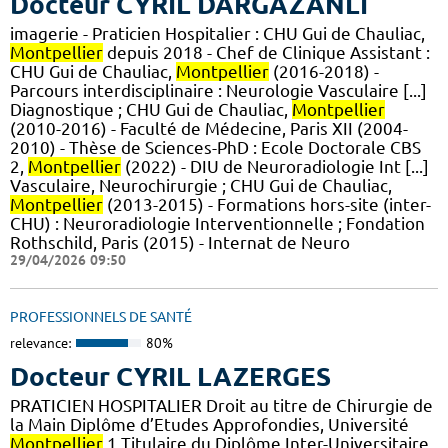
Docteur CYRIL DARGAZANLI
imagerie - Praticien Hospitalier : CHU Gui de Chauliac,
Montpellier
depuis 2018 - Chef de Clinique Assistant :
CHU Gui de Chauliac,
Montpellier
(2016-2018) -
Parcours interdisciplinaire : Neurologie Vasculaire [...]
Diagnostique ; CHU Gui de Chauliac,
Montpellier
(2010-2016) - Faculté de Médecine, Paris XII (2004-
2010) - Thèse de Sciences-PhD : Ecole Doctorale CBS
2,
Montpellier
(2022) - DIU de Neuroradiologie Int [...]
Vasculaire, Neurochirurgie ; CHU Gui de Chauliac,
Montpellier
(2013-2015) - Formations hors-site (inter-
CHU) : Neuroradiologie Interventionnelle ; Fondation
Rothschild, Paris (2015) - Internat de Neuro
29/04/2026 09:50
PROFESSIONNELS DE SANTÉ
relevance:
80%
Docteur CYRIL LAZERGES
PRATICIEN HOSPITALIER Droit au titre de Chirurgie de
la Main Diplôme d’Etudes Approfondies, Université
Montpellier
1 Titulaire du Diplôme Inter-Universitaire