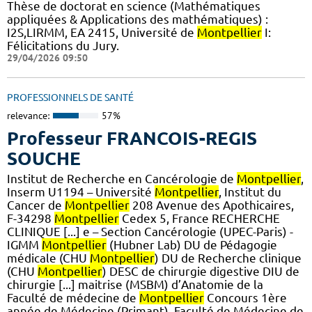
Thèse de doctorat en science (Mathématiques
appliquées & Applications des mathématiques) :
I2S,LIRMM, EA 2415, Université de
Montpellier
I:
Félicitations du Jury.
29/04/2026 09:50
PROFESSIONNELS DE SANTÉ
relevance:
57%
Professeur FRANCOIS-REGIS
SOUCHE
Institut de Recherche en Cancérologie de
Montpellier
,
Inserm U1194 – Université
Montpellier
, Institut du
Cancer de
Montpellier
208 Avenue des Apothicaires,
F-34298
Montpellier
Cedex 5, France RECHERCHE
CLINIQUE [...] e – Section Cancérologie (UPEC-Paris) -
IGMM
Montpellier
(Hubner Lab) DU de Pédagogie
médicale (CHU
Montpellier
) DU de Recherche clinique
(CHU
Montpellier
) DESC de chirurgie digestive DIU de
chirurgie [...] maitrise (MSBM) d’Anatomie de la
Faculté de médecine de
Montpellier
Concours 1ère
année de Médecine (Primant), Faculté de Médecine de