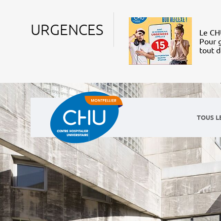
URGENCES
Le CHU
Pour g
tout 
TOUS L