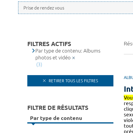
FILTRES ACTIFS
Résu
Par type de contenu: Albums
photos et vidéo
(3)
ALB
RETIRER TOUS LES FILTRES
In
Vou
res
FILTRE DE RÉSULTATS
cliq
sex
Par type de contenu
viol
tou
prév