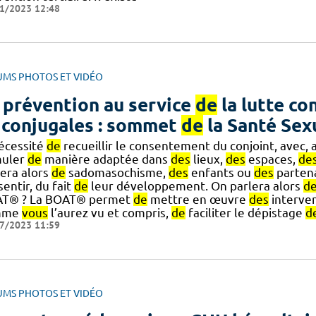
1/2023 12:48
UMS PHOTOS ET VIDÉO
 prévention au service
de
la lutte co
 conjugales : sommet
de
la Santé Sex
nécessité
de
recueillir le consentement du conjoint, avec, au
muler
de
manière adaptée dans
des
lieux,
des
espaces,
de
lera alors
de
sadomasochisme,
des
enfants ou
des
partena
entir, du fait
de
leur développement. On parlera alors
d
T® ? La BOAT® permet
de
mettre en œuvre
des
interven
mme
vous
l’aurez vu et compris,
de
faciliter le dépistage
d
7/2023 11:59
UMS PHOTOS ET VIDÉO