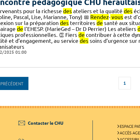
ncontre pédagogique CHU héraultais
ervenants pour la richesse
des
ateliers et la qualité
des
éch
line, Pascal, Lise, Marianne, Tony) 📅
Rendez
-
vous
est d’
lexion sur la préparation
des
territoires
de
santé aux situa
lairage
de
l’EHESP. (MarieGed – Dr D Perrier) Les ateliers
tiques professionnelles. 👏 Fiers
de
contribuer à cette dy
lité et d’engagement, au service
des
soins d’urgence sur 
anisateurs
2/2025 01:00
1
PRÉCÉDENT
Contacter le CHU
ESPACE PA
ACCÈS AG
ACCESSIBIL