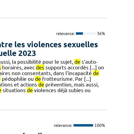
relevance:
36%
ntre les violences sexuelles
uelle 2023
ssi, la possibilité pour le sujet,
de
s’auto-
s
horaires, avec
des
supports accordés [...] on
ires non consentants, dans l’incapacité
de
e
pédophilie ou
de
frotteurisme. Par [...]
tions et actions
de
prévention, mais aussi,
e
situations
de
violences déjà subies ou
relevance:
100%