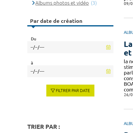
Albums photos et vidéo
(3)
09/0
Par date de création
ALB
Du
La
et
la 
à
sti
par
cons
BOA
co
FILTRER PAR DATE
26/0
ALB
TRIER PAR :