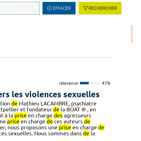
EFFACER
RECHERCHER
relevance:
43%
rs les violences sexuelles
ation
de
Mathieu LACAMBRE, psychiatre
pellier et fondateur
de
la BOAT ® , en
t à la
prise
en charge
des
agresseurs
une
prise
en charge
de
ces auteurs
de
er, nous proposons une
prise
en charge
de
ces sexuelles. Nous sommes dans
de
la