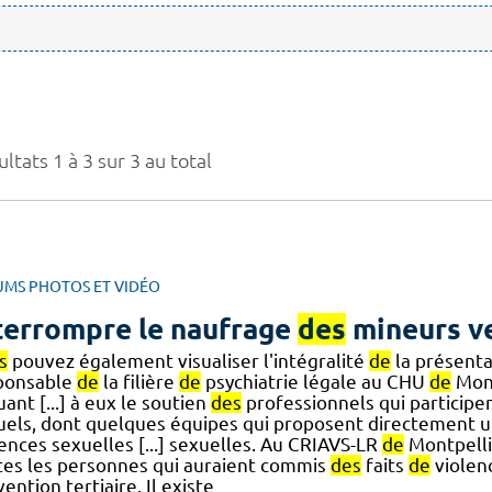
ltats 1 à 3 sur 3 au total
UMS PHOTOS ET VIDÉO
terrompre le naufrage
des
mineurs ve
s
pouvez également visualiser l'intégralité
de
la présent
ponsable
de
la filière
de
psychiatrie légale au CHU
de
Mont
uant [...] à eux le soutien
des
professionnels qui participen
uels, dont quelques équipes qui proposent directement 
ences sexuelles [...] sexuelles. Au CRIAVS-LR
de
Montpelli
tes les personnes qui auraient commis
des
faits
de
violen
ention tertiaire. Il existe