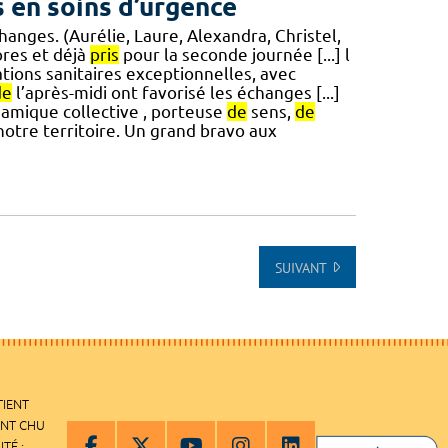
 en soins d’urgence
anges. (Aurélie, Laure, Alexandra, Christel,
ores et déjà
pris
pour la seconde journée [...] l
tions sanitaires exceptionnelles, avec
de
l’après-midi ont favorisé les échanges [...]
namique collective , porteuse
de
sens,
de
notre territoire. Un grand bravo aux
SUIVANT
TIENT
ENT CHU
ITÉ :