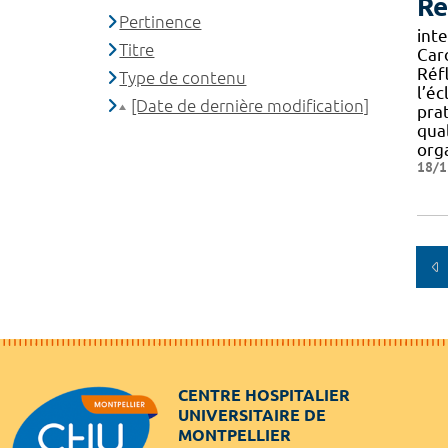
Re
Pertinence
int
Titre
Caro
Réf
Type de contenu
l’éc
[Date de dernière modification]
pra
qua
org
18/1
CENTRE HOSPITALIER
UNIVERSITAIRE DE
MONTPELLIER