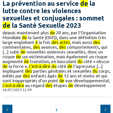
La prévention au service
de
la
lutte contre les violences
sexuelles et conjugales : sommet
de
la Santé Sexuelle 2023
depuis maintenant plus
de
20 ans, par l’Organisation
Mondiale
de
la Santé (OMS), dans une définition très
large englobant
à
la fois
des
actes
, mais aussi
des
commentaires,
des
avances,
des
comportements, qui
[...] subir
de
nouvelles violences sexuelles, donc un
risque
de
sur-victimisation, mais également un risque
augmenté
de
transition, en basculant
du
côté « obscur
de
la force »,
c’est-à-dire
du
côté
de
l’agresseur [...]
impliquent
des
parties génitales et sexuelles
du
corps,
initiés par
des
enfants âgés
de
12 ans et moins et qui
sont inappropriés d’un point
de
vue développemental,
c’est-à-dire
au regard
des
étapes
de
développement
26/07/2023 11:59
1