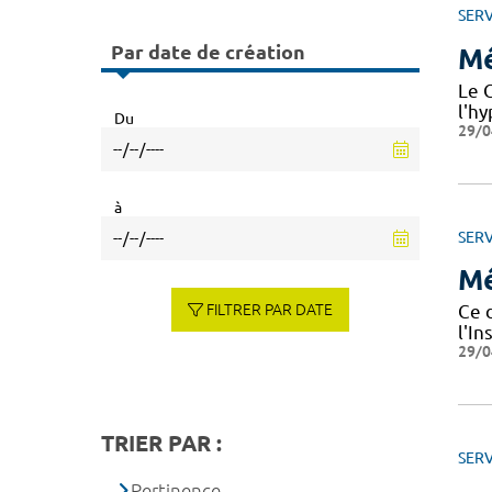
SERV
Par date de création
Mé
Le C
l'hy
Du
29/0
à
SERV
Mé
FILTRER PAR DATE
Ce 
l'I
29/0
TRIER PAR :
SERV
Pertinence