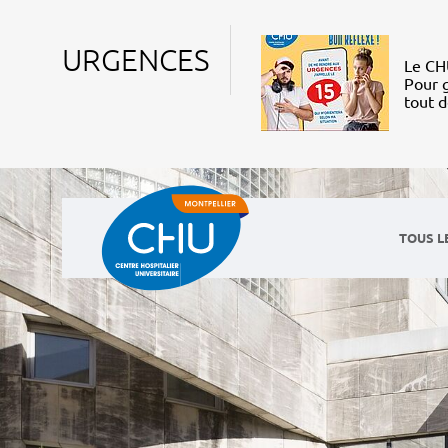
URGENCES
Le CHU
Pour g
tout 
TOUS L