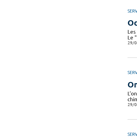
SERV
Od
Les 
Le 
29/0
SERV
On
L’o
chi
29/0
SERV