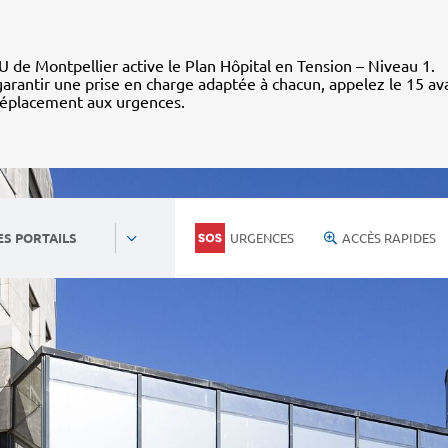
 de Montpellier active le Plan Hôpital en Tension – Niveau 1.
arantir une prise en charge adaptée à chacun, appelez le 15 av
déplacement aux urgences.
URGENCES
ACCÈS RAPIDES
ES PORTAILS