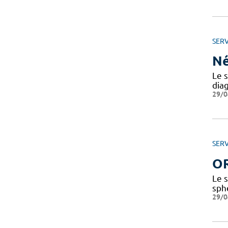
SERV
Né
Le 
dia
29/0
SERV
OR
Le s
sphè
29/0