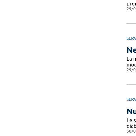
pre
29/0
SERV
Ne
La 
moe
29/0
SERV
Nu
Le 
diab
30/0