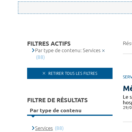
FILTRES ACTIFS
Résu
Par type de contenu: Services
(88)
RETIRER TOUS LES FILTRES
SERV
Mé
Le 
FILTRE DE RÉSULTATS
hosp
29/0
Par type de contenu
Services
(88)