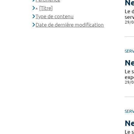
Ne
[Titre]
Le 
Type de contenu
serv
29/0
Date de dernière modification
SERV
Ne
Le 
exp
29/0
SERV
Ne
Le 