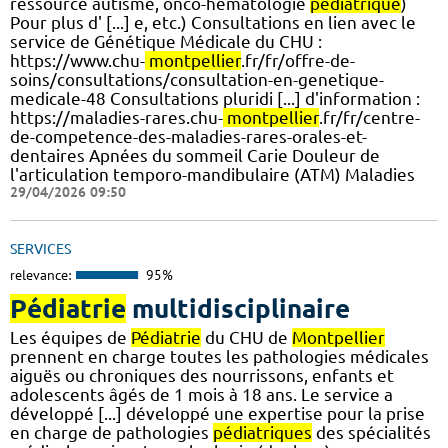
ressource autisme, onco-hématologie
pédiatrique
)
Pour plus d' [...] e, etc.) Consultations en lien avec le
service de Génétique Médicale du CHU :
https://www.chu-
montpellier
.fr/fr/offre-de-
soins/consultations/consultation-en-genetique-
medicale-48 Consultations pluridi [...] d'information :
https://maladies-rares.chu-
montpellier
.fr/fr/centre-
de-competence-des-maladies-rares-orales-et-
dentaires Apnées du sommeil Carie Douleur de
l'articulation temporo-mandibulaire (ATM) Maladies
29/04/2026 09:50
SERVICES
relevance:
95%
Pédiatrie
multidisciplinaire
Les équipes de
Pédiatrie
du CHU de
Montpellier
prennent en charge toutes les pathologies médicales
aiguës ou chroniques des nourrissons, enfants et
adolescents âgés de 1 mois à 18 ans. Le service a
développé [...] développé une expertise pour la prise
en charge de pathologies
pédiatriques
des spécialités