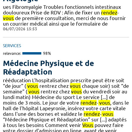
ues Fibromyalgie Troubles fonctionnels intestinaux
douloureux Prise de RDV : Afin de fixer un
rendez
-
vous
de première consultation, merci de nous fournir
un courrier médical ainsi que le formulaire de
06/07/2026 15:53
SERVICES
relevance:
98%
Médecine Physique et de
Réadaptation
rééducation L'hospitalisation prescrite peut être soit
“de jour” (
vous
rentrez chez
vous
chaque soir) soit “de
semaine” (
vous
rentrez chez
vous
du vendredi soir au
lundi matin) Médecine du sport Le service [...] de
moins de 3 mois. Le jour de votre
rendez
-
vous
, dans le
hall de l'hôpital Lapeyronie, insérez votre carte vitale
dans l’une des bornes et validez le
rendez
-
vous
“Médecine Physique et Réadaptation” sur [...] adaptés
à tous les besoins Comment venir
Vous
pouvez faire
votre dossier d'admission en ligne, avant de venir.