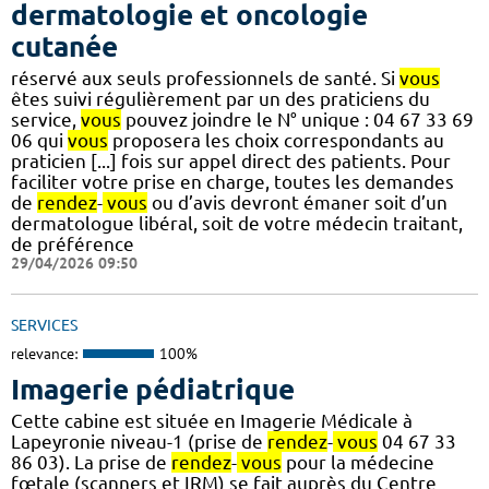
dermatologie et oncologie
cutanée
réservé aux seuls professionnels de santé. Si
vous
êtes suivi régulièrement par un des praticiens du
service,
vous
pouvez joindre le N° unique : 04 67 33 69
06 qui
vous
proposera les choix correspondants au
praticien [...] fois sur appel direct des patients. Pour
faciliter votre prise en charge, toutes les demandes
de
rendez
-
vous
ou d’avis devront émaner soit d’un
dermatologue libéral, soit de votre médecin traitant,
de préférence
29/04/2026 09:50
SERVICES
relevance:
100%
Imagerie pédiatrique
Cette cabine est située en Imagerie Médicale à
Lapeyronie niveau-1 (prise de
rendez
-
vous
04 67 33
86 03). La prise de
rendez
-
vous
pour la médecine
fœtale (scanners et IRM) se fait auprès du Centre