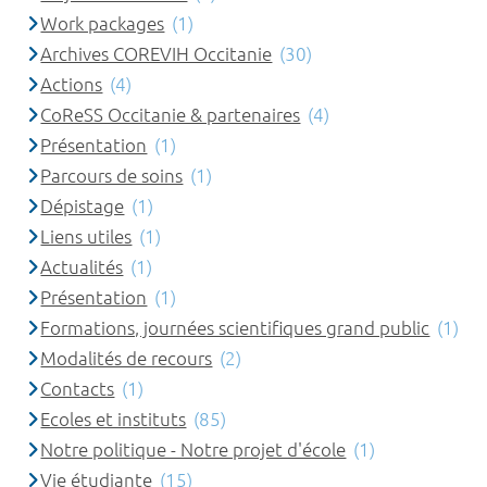
Work packages
(1)
Archives COREVIH Occitanie
(30)
Actions
(4)
CoReSS Occitanie & partenaires
(4)
Présentation
(1)
Parcours de soins
(1)
Dépistage
(1)
Liens utiles
(1)
Actualités
(1)
Présentation
(1)
Formations, journées scientifiques grand public
(1)
Modalités de recours
(2)
Contacts
(1)
Ecoles et instituts
(85)
Notre politique - Notre projet d'école
(1)
Vie étudiante
(15)