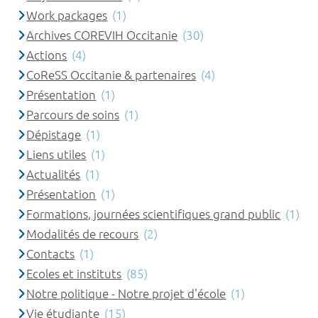
Work packages
(1)
Archives COREVIH Occitanie
(30)
Actions
(4)
CoReSS Occitanie & partenaires
(4)
Présentation
(1)
Parcours de soins
(1)
Dépistage
(1)
Liens utiles
(1)
Actualités
(1)
Présentation
(1)
Formations, journées scientifiques grand public
(1)
Modalités de recours
(2)
Contacts
(1)
Ecoles et instituts
(85)
Notre politique - Notre projet d'école
(1)
Vie étudiante
(15)