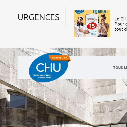
URGENCES
Le CHU
Pour g
tout 
TOUS L