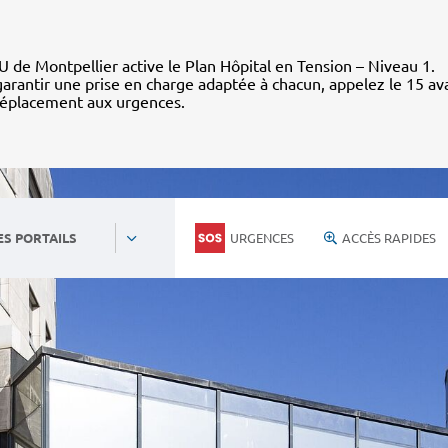
 de Montpellier active le Plan Hôpital en Tension – Niveau 1.
arantir une prise en charge adaptée à chacun, appelez le 15 av
déplacement aux urgences.
URGENCES
ACCÈS RAPIDES
ES PORTAILS