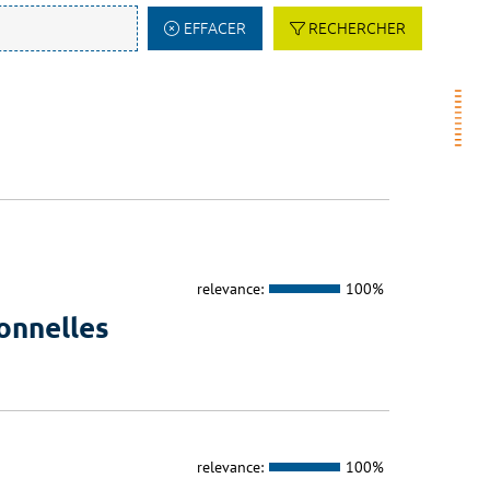
EFFACER
RECHERCHER
relevance:
100%
onnelles
relevance:
100%