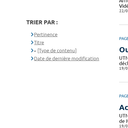
Affi
Vid
22/0
TRIER PAR :
Pertinence
PAG
Titre
Ou
[Type de contenu]
UTN 
Date de dernière modification
décl
19/0
PAG
Ac
UTN
de M
19/0