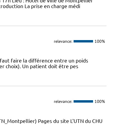
 17h Lieu : Hôtel de ville de Montpellier
troduction La prise en charge médi
relevance:
100%
 faut faire la différence entre un poids
r choix). Un patient doit être pes
relevance:
100%
_Montpellier) Pages du site L'UTN du CHU