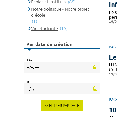
Ecoles et instituts
(85)
In
Notre politique - Notre projet
Le 
d'école
per
(1)
19/0
Vie étudiante
(15)
Par date de création
PAG
Le
Du
UTN 
Cor
19/0
à
PAG
FILTRER PAR DATE
10