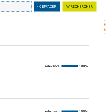
EFFACER
RECHERCHER
relevance:
100%
relevance:
100%