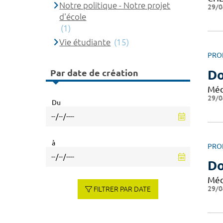
Notre politique - Notre projet
29/0
d'école
(1)
Vie étudiante
(15)
PRO
Par date de création
Do
Méd
29/0
Du
à
PRO
Do
Méd
29/0
FILTRER PAR DATE