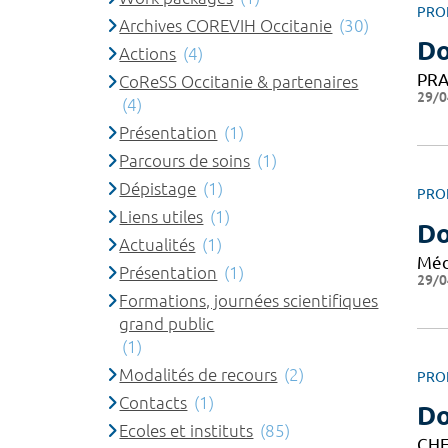
PRO
Archives COREVIH Occitanie
(30)
D
Actions
(4)
PRA
CoReSS Occitanie & partenaires
29/0
(4)
Présentation
(1)
Parcours de soins
(1)
Dépistage
(1)
PRO
Liens utiles
(1)
Do
Actualités
(1)
Méd
Présentation
(1)
29/0
Formations, journées scientifiques
grand public
(1)
Modalités de recours
(2)
PRO
Contacts
(1)
Do
Ecoles et instituts
(85)
CHE