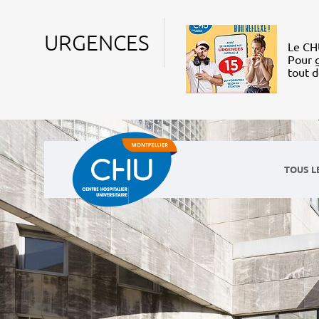
URGENCES
Le CHU
Pour g
tout 
TOUS L