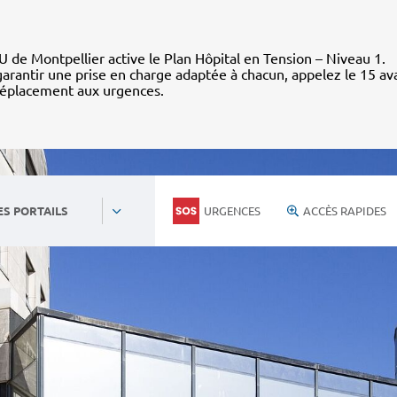
 de Montpellier active le Plan Hôpital en Tension – Niveau 1.
arantir une prise en charge adaptée à chacun, appelez le 15 av
déplacement aux urgences.
URGENCES
ACCÈS RAPIDES
ES PORTAILS