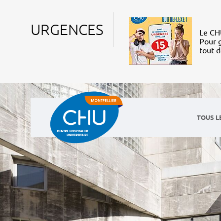
URGENCES
Le CHU
Pour g
tout 
TOUS L