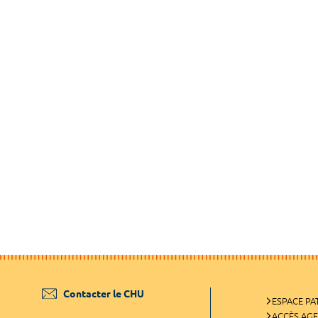
Contacter le CHU
ESPACE PA
ACCÈS AG