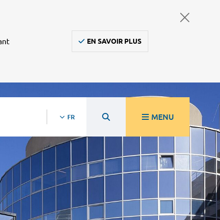
ant
EN SAVOIR PLUS
MENU
FR