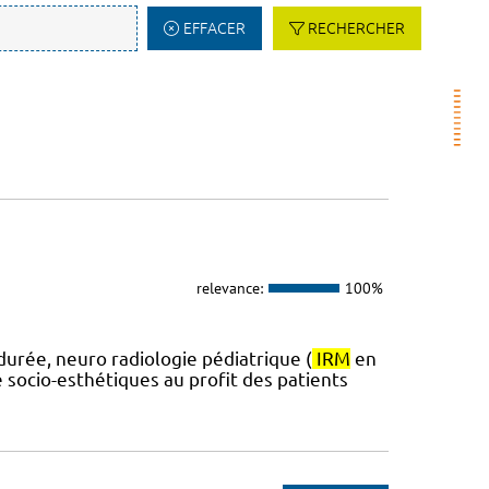
EFFACER
RECHERCHER
relevance:
100%
durée, neuro radiologie pédiatrique (
IRM
en
 socio-esthétiques au profit des patients