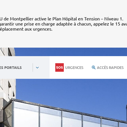
 de Montpellier active le Plan Hôpital en Tension – Niveau 1.
arantir une prise en charge adaptée à chacun, appelez le 15 av
déplacement aux urgences.
URGENCES
ACCÈS RAPIDES
ES PORTAILS