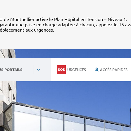
 de Montpellier active le Plan Hôpital en Tension – Niveau 1.
arantir une prise en charge adaptée à chacun, appelez le 15 av
déplacement aux urgences.
URGENCES
ACCÈS RAPIDES
ES PORTAILS