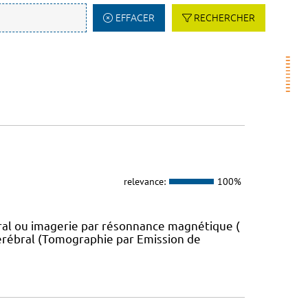
EFFACER
RECHERCHER
relevance:
100%
al ou imagerie par résonnance magnétique (
cérébral (Tomographie par Emission de