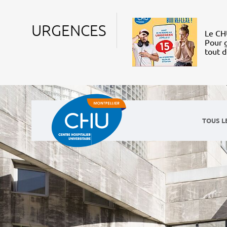
URGENCES
Le CHU
Pour g
tout 
TOUS L