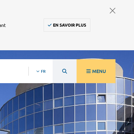
ant
EN SAVOIR PLUS
MENU
FR