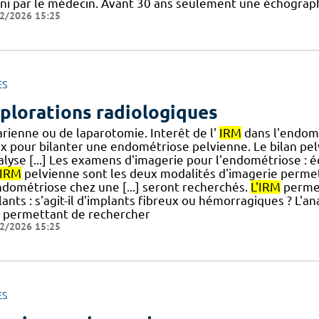
ini par le médecin. Avant 30 ans seulement une échograp
2/2026 15:25
ES
plorations radiologiques
arienne ou de laparotomie. Interêt de l'
IRM
dans l'endom
ix pour bilanter une endométriose pelvienne. Le bilan pe
nalyse [...] Les examens d'imagerie pour l'endométriose : 
'IRM
pelvienne sont les deux modalités d'imagerie permet
ndométriose chez une [...] seront recherchés.
L'IRM
permet
lants : s'agit-il d'implants fibreux ou hémorragiques ? L'
permettant de rechercher
2/2026 15:25
ES