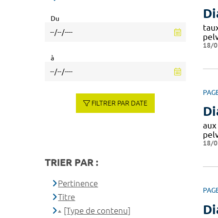
Di
Du
tau
pel
18/0
à
PAG
FILTRER PAR DATE
Di
aux
pel
18/0
TRIER PAR :
Pertinence
PAG
Titre
Di
[Type de contenu]