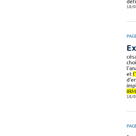
déf
18/0
PAG
Ex
cés
cho
l'a
et
l
d'e
imp
IRM
18/0
PAG