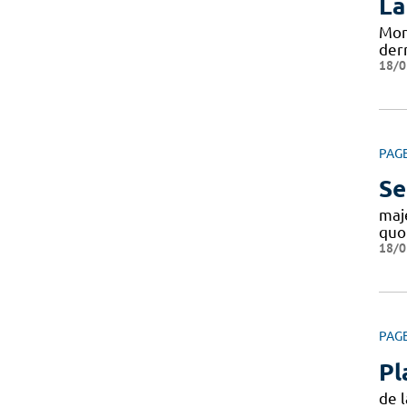
La
Mon
dern
18/0
PAG
Se
maj
quo
18/0
PAG
Pl
de 