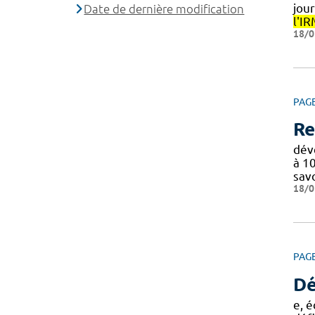
jou
Date de dernière modification
l'I
18/0
PAG
Re
dév
à 1
sav
18/0
PAG
Dé
e, 