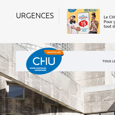
URGENCES
Le CHU
Pour g
tout 
TOUS L