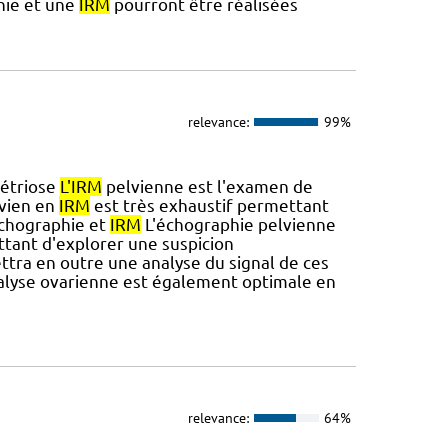
hie et une
IRM
pourront être réalisées
relevance:
99%
étriose
L'IRM
pelvienne est l'examen de
lvien en
IRM
est très exhaustif permettant
échographie et
IRM
L'échographie pelvienne
tant d'explorer une suspicion
tra en outre une analyse du signal de ces
analyse ovarienne est également optimale en
relevance:
64%