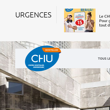
URGENCES
Le CHU
Pour g
tout 
TOUS L