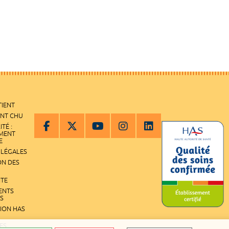
TIENT
ENT CHU
ITÉ :
EMENT
E
 LÉGALES
ON DES
ITE
ENTS
S
TION HAS
ES