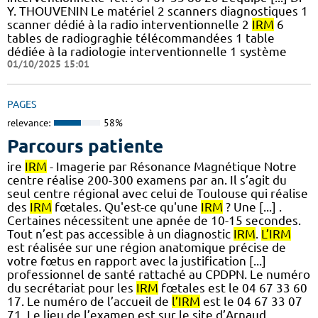
Y. THOUVENIN Le matériel 2 scanners diagnostiques 1
scanner dédié à la radio interventionnelle 2
IRM
6
tables de radiograghie télécommandées 1 table
dédiée à la radiologie interventionnelle 1 système
01/10/2025 15:01
PAGES
relevance:
58%
Parcours patiente
ire
IRM
- Imagerie par Résonance Magnétique Notre
centre réalise 200-300 examens par an. Il s’agit du
seul centre régional avec celui de Toulouse qui réalise
des
IRM
fœtales. Qu'est-ce qu'une
IRM
? Une [...] .
Certaines nécessitent une apnée de 10-15 secondes.
Tout n’est pas accessible à un diagnostic
IRM
.
L’IRM
est réalisée sur une région anatomique précise de
votre fœtus en rapport avec la justification [...]
professionnel de santé rattaché au CPDPN. Le numéro
du secrétariat pour les
IRM
fœtales est le 04 67 33 60
17. Le numéro de l’accueil de
l’IRM
est le 04 67 33 07
71. Le lieu de l’examen est sur le site d’Arnaud