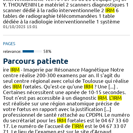
Y. THOUVENIN Le matériel 2 scanners diagnostiques 1
scanner dédié à la radio interventionnelle 2
IRM
6
tables de radiograghie télécommandées 1 table
dédiée à la radiologie interventionnelle 1 système
01/10/2025 15:01
PAGES
relevance:
58%
Parcours patiente
ire
IRM
- Imagerie par Résonance Magnétique Notre
centre réalise 200-300 examens par an. Il s’agit du
seul centre régional avec celui de Toulouse qui réalise
des
IRM
fœtales. Qu'est-ce qu'une
IRM
? Une [...] .
Certaines nécessitent une apnée de 10-15 secondes.
Tout n’est pas accessible à un diagnostic
IRM
.
L’IRM
est réalisée sur une région anatomique précise de
votre fœtus en rapport avec la justification [...]
professionnel de santé rattaché au CPDPN. Le numéro
du secrétariat pour les
IRM
fœtales est le 04 67 33 60
17. Le numéro de l’accueil de
l’IRM
est le 04 67 33 07
71. Le lieu de l’examen est sur le site d’Arnaud