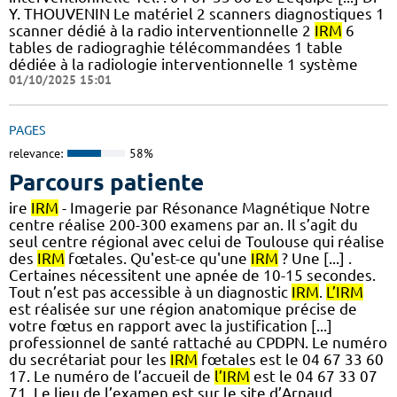
Y. THOUVENIN Le matériel 2 scanners diagnostiques 1
scanner dédié à la radio interventionnelle 2
IRM
6
tables de radiograghie télécommandées 1 table
dédiée à la radiologie interventionnelle 1 système
01/10/2025 15:01
PAGES
relevance:
58%
Parcours patiente
ire
IRM
- Imagerie par Résonance Magnétique Notre
centre réalise 200-300 examens par an. Il s’agit du
seul centre régional avec celui de Toulouse qui réalise
des
IRM
fœtales. Qu'est-ce qu'une
IRM
? Une [...] .
Certaines nécessitent une apnée de 10-15 secondes.
Tout n’est pas accessible à un diagnostic
IRM
.
L’IRM
est réalisée sur une région anatomique précise de
votre fœtus en rapport avec la justification [...]
professionnel de santé rattaché au CPDPN. Le numéro
du secrétariat pour les
IRM
fœtales est le 04 67 33 60
17. Le numéro de l’accueil de
l’IRM
est le 04 67 33 07
71. Le lieu de l’examen est sur le site d’Arnaud