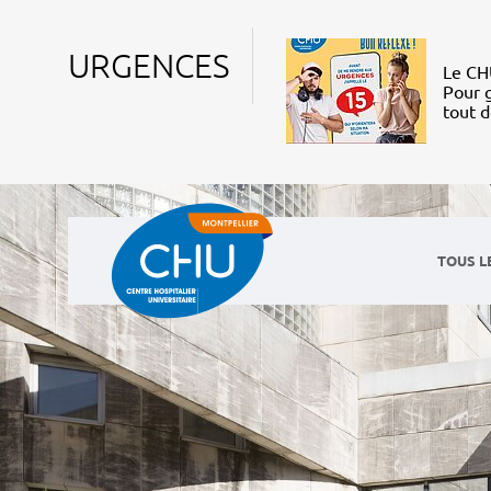
URGENCES
Le CHU
Pour g
tout 
TOUS L