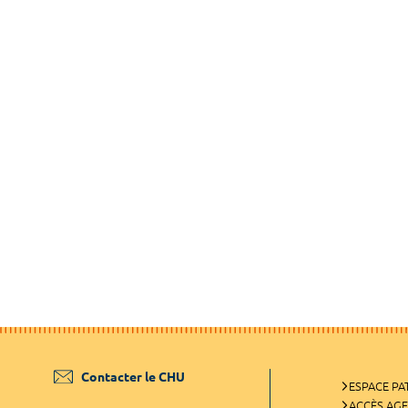
Contacter le CHU
ESPACE PA
ACCÈS AG