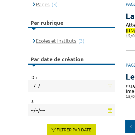
Pages
(3)
PAG
La
Par rubrique
Atte
IRM
15/0
Ecoles et instituts
(3)
Par date de création
PAG
Le
Du
ncp
Ima
15/0
à
FILTRER PAR DATE