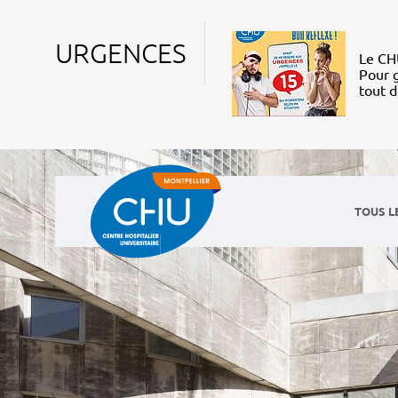
URGENCES
Le CHU
Pour g
tout 
TOUS L