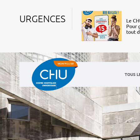
URGENCES
Le CHU
Pour g
tout 
TOUS L