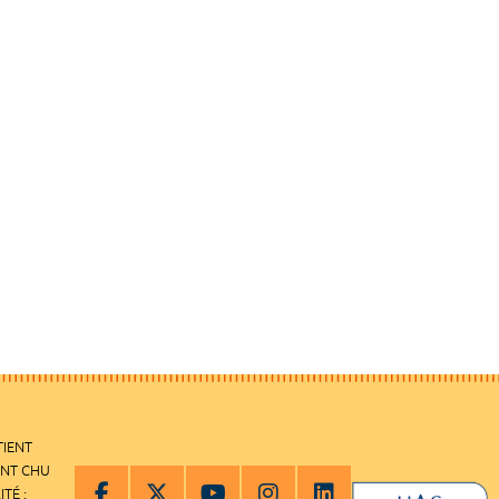
TIENT
ENT CHU
ITÉ :