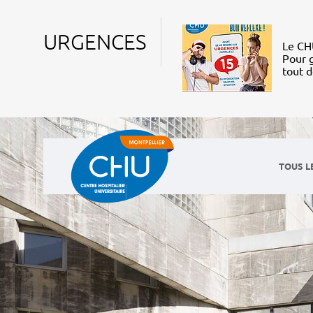
URGENCES
Le CHU
Pour g
tout 
TOUS L