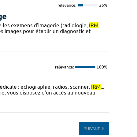
relevance:
26%
ge
e les examens d’imagerie (radiologie,
IRM
,
s images pour établir un diagnostic et
relevance:
100%
dicale : échographie, radios, scanner,
IRM
...
rie, vous disposez d'un accès au nouveau
SUIVANT