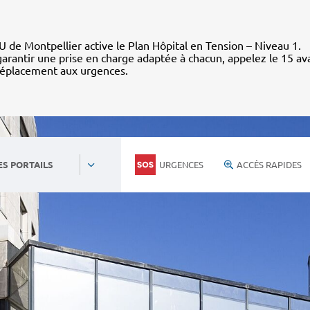
 de Montpellier active le Plan Hôpital en Tension – Niveau 1.
arantir une prise en charge adaptée à chacun, appelez le 15 av
déplacement aux urgences.
URGENCES
ACCÈS RAPIDES
ES PORTAILS