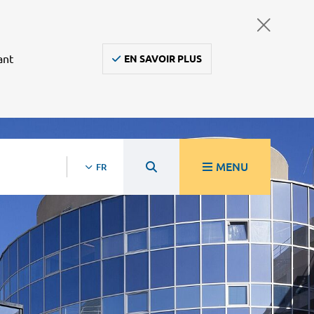
ant
EN SAVOIR PLUS
MENU
FR