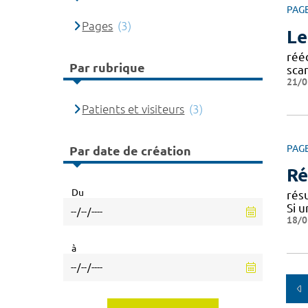
PAG
Pages
(3)
Le
réé
Par rubrique
sca
21/0
Patients et visiteurs
(3)
PAG
Par date de création
Ré
Du
rés
Si 
18/0
à