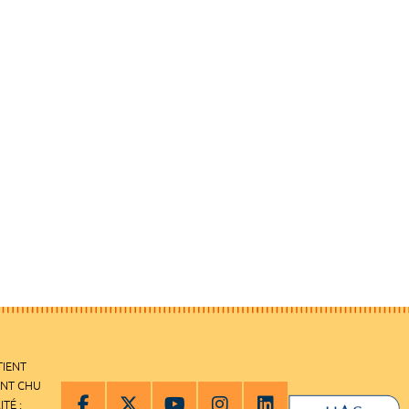
TIENT
ENT CHU
ITÉ :