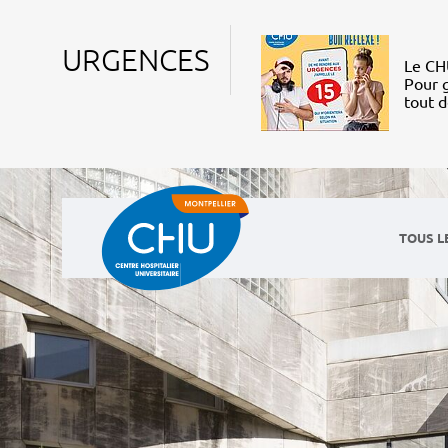
URGENCES
Le CHU
Pour g
tout 
TOUS L