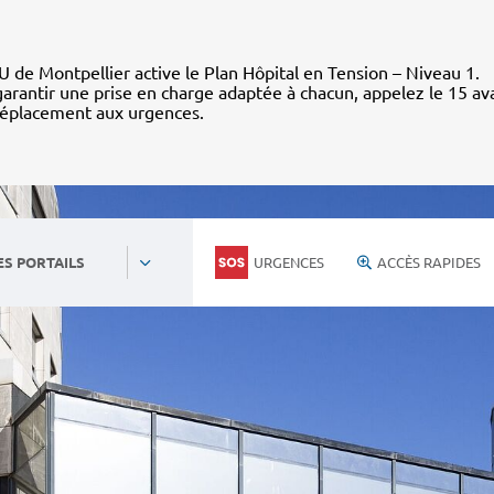
 de Montpellier active le Plan Hôpital en Tension – Niveau 1.
arantir une prise en charge adaptée à chacun, appelez le 15 av
déplacement aux urgences.
URGENCES
ACCÈS RAPIDES
ES PORTAILS