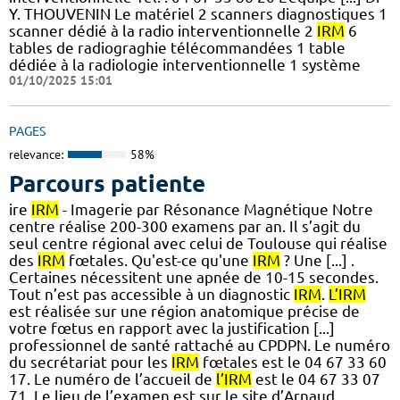
Y. THOUVENIN Le matériel 2 scanners diagnostiques 1
scanner dédié à la radio interventionnelle 2
IRM
6
tables de radiograghie télécommandées 1 table
dédiée à la radiologie interventionnelle 1 système
01/10/2025 15:01
PAGES
relevance:
58%
Parcours patiente
ire
IRM
- Imagerie par Résonance Magnétique Notre
centre réalise 200-300 examens par an. Il s’agit du
seul centre régional avec celui de Toulouse qui réalise
des
IRM
fœtales. Qu'est-ce qu'une
IRM
? Une [...] .
Certaines nécessitent une apnée de 10-15 secondes.
Tout n’est pas accessible à un diagnostic
IRM
.
L’IRM
est réalisée sur une région anatomique précise de
votre fœtus en rapport avec la justification [...]
professionnel de santé rattaché au CPDPN. Le numéro
du secrétariat pour les
IRM
fœtales est le 04 67 33 60
17. Le numéro de l’accueil de
l’IRM
est le 04 67 33 07
71. Le lieu de l’examen est sur le site d’Arnaud