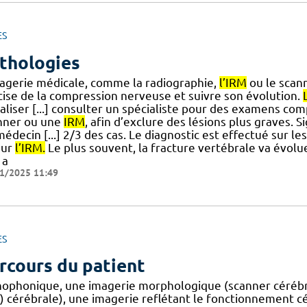
ES
thologies
magerie médicale, comme la radiographie,
l’IRM
ou le scann
cise de la compression nerveuse et suivre son évolution.
aliser [...] consulter un spécialiste pour des examens co
nner ou une
IRM
, afin d’exclure des lésions plus graves. 
édecin [...] 2/3 des cas. Le diagnostic est effectué sur 
sur
l’IRM.
Le plus souvent, la fracture vertébrale va évol
 a
1/2025 11:49
ES
rcours du patient
hophonique, une imagerie morphologique (scanner cérébr
) cérébrale), une imagerie reflétant le fonctionnement 