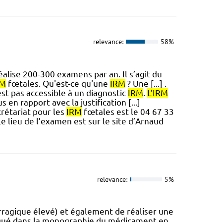
relevance:
58%
lise 200-300 examens par an. Il s’agit du
RM
fœtales. Qu'est-ce qu'une
IRM
? Une [...] .
st pas accessible à un diagnostic
IRM
.
L’IRM
en rapport avec la justification [...]
rétariat pour les
IRM
fœtales est le 04 67 33
Le lieu de l’examen est sur le site d’Arnaud
relevance:
5%
rragique élevé) et également de réaliser une
iqué dans la monographie du médicament en