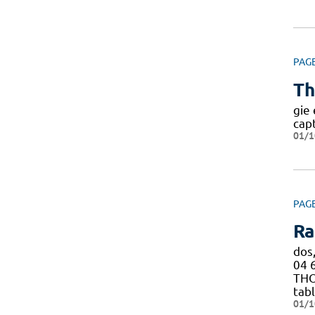
PAG
Th
gie
cap
01/1
PAG
Ra
dos,
04 6
THO
tab
01/1