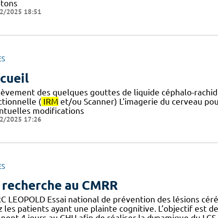
itons
2/2025 18:51
ES
cueil
lèvement des quelques gouttes de liquide céphalo-rachid
tionnelle (
IRM
et/ou Scanner) L'imagerie du cerveau pou
ntuelles modifications
2/2025 17:26
ES
 recherche au CMRR
C LEOPOLD Essai national de prévention des lésions cérébr
 les patients ayant une plainte cognitive. L’objectif est de
nnent 4 jours au CHU afin de réaliser la dynamique du LCS