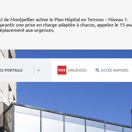
 de Montpellier active le Plan Hôpital en Tension – Niveau 1.
arantir une prise en charge adaptée à chacun, appelez le 15 av
déplacement aux urgences.
URGENCES
ACCÈS RAPIDES
ES PORTAILS