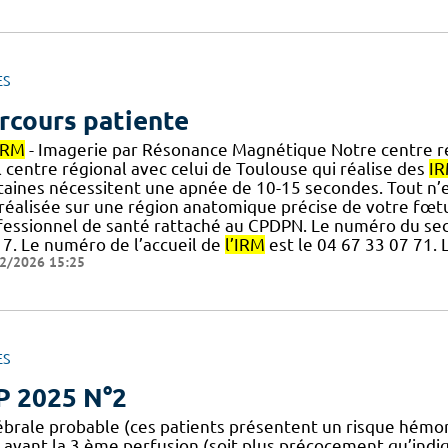
ES
rcours patiente
IRM
- Imagerie par Résonance Magnétique Notre centre réa
 centre régional avec celui de Toulouse qui réalise des
I
taines nécessitent une apnée de 10-15 secondes. Tout n’e
réalisée sur une région anatomique précise de votre fœtus 
fessionnel de santé rattaché au CPDPN. Le numéro du sec
17. Le numéro de l’accueil de
l’IRM
est le 04 67 33 07 71. 
2/2026 15:25
ES
P 2025 N°2
ébrale probable (ces patients présentent un risque hémo
avant la 3 ème perfusion (soit plus précocement qu’ind