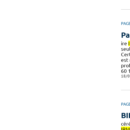
PAG
Pa
ire
seul
Cer
est 
pro
60 
18/0
PAG
BI
cér
IRM