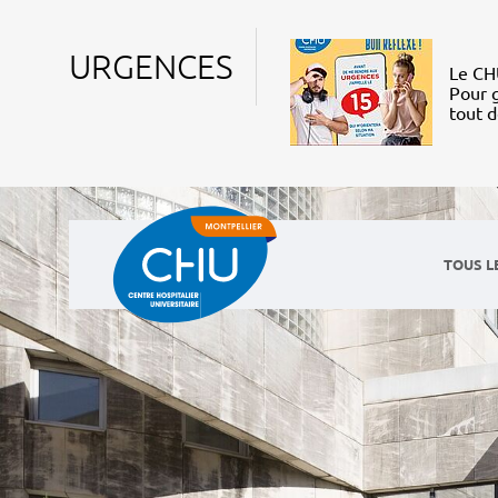
URGENCES
Le CHU
Pour g
tout 
TOUS L