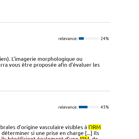
relevance:
24%
ien). L’imagerie morphologique ou
rra vous être proposée afin d’évaluer les
relevance:
43%
ales d’origine vasculaire visibles à
l’IRM
 déterminer si une prise en charge [...] Ils
, ils bénéficient également d'une
IRM
, de