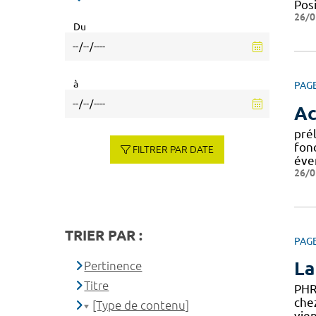
Pos
26/0
Du
à
PAG
Ac
pré
fonc
FILTRER PAR DATE
éve
26/0
TRIER PAR :
PAG
La
Pertinence
Titre
PHR
chez
[Type de contenu]
vie