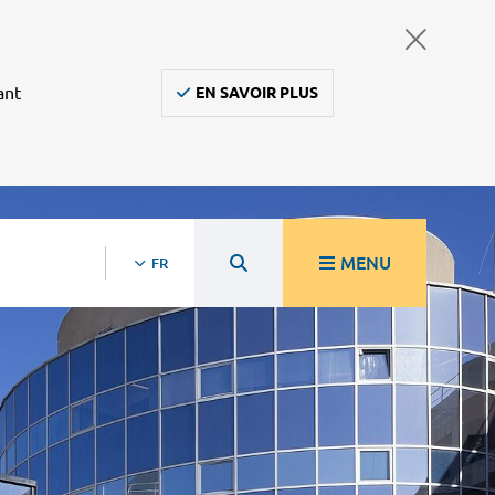
ant
EN SAVOIR PLUS
MENU
FR