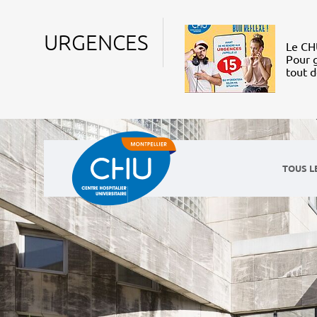
URGENCES
Le CHU
Pour g
tout 
TOUS L