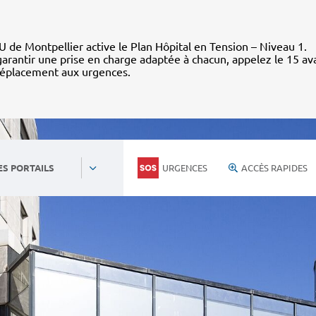
 de Montpellier active le Plan Hôpital en Tension – Niveau 1.
arantir une prise en charge adaptée à chacun, appelez le 15 av
déplacement aux urgences.
URGENCES
ACCÈS RAPIDES
ES PORTAILS