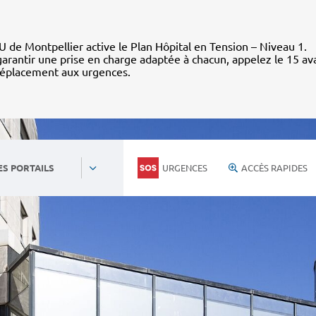
 de Montpellier active le Plan Hôpital en Tension – Niveau 1.
arantir une prise en charge adaptée à chacun, appelez le 15 av
déplacement aux urgences.
URGENCES
ACCÈS RAPIDES
ES PORTAILS