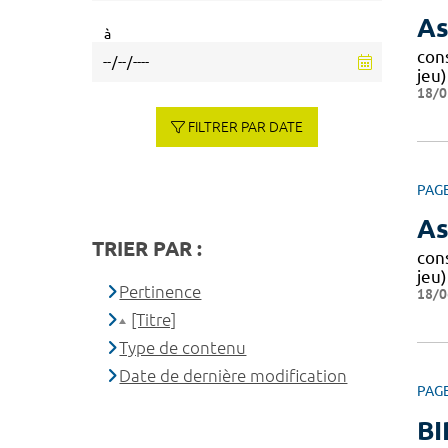
As
à
cons
jeu
18/0
FILTRER PAR DATE
PAG
As
TRIER PAR :
cons
jeu
Pertinence
18/0
[Titre]
Type de contenu
Date de dernière modification
PAG
BI