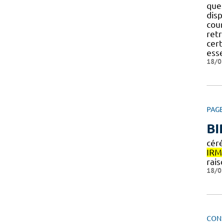
que
dis
cou
ret
cert
esse
18/0
PAG
BI
cér
IRM
rai
18/0
CON