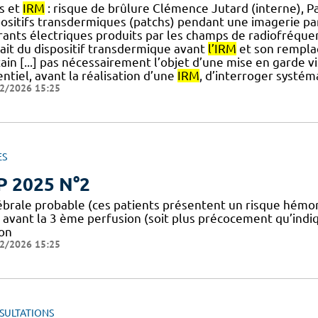
s et
IRM
: risque de brûlure Clémence Jutard (interne), P
positifs transdermiques (patchs) pendant une imagerie p
rants électriques produits par les champs de radiofréqu
rait du dispositif transdermique avant
l’IRM
et son remplac
ain [...] pas nécessairement l’objet d’une mise en garde vi
ntiel, avant la réalisation d’une
IRM
, d’interroger systém
2/2026 15:25
ES
P 2025 N°2
ébrale probable (ces patients présentent un risque hémo
avant la 3 ème perfusion (soit plus précocement qu’ind
son
2/2026 15:25
SULTATIONS