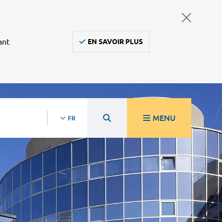
ant
EN SAVOIR PLUS
MENU
FR