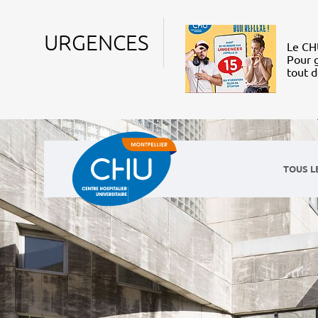
URGENCES
Le CHU
Pour g
tout 
TOUS L