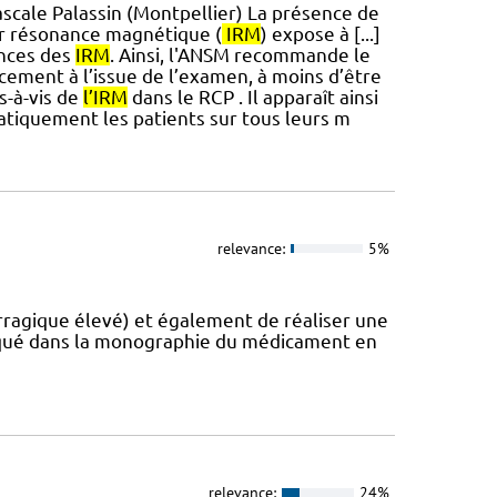
ascale Palassin (Montpellier) La présence de
ar résonance magnétique (
IRM
) expose à [...]
ences des
IRM
. Ainsi, l'ANSM recommande le
ement à l’issue de l’examen, à moins d’être
s-à-vis de
l’IRM
dans le RCP . Il apparaît ainsi
atiquement les patients sur tous leurs m
relevance:
5%
rragique élevé) et également de réaliser une
iqué dans la monographie du médicament en
relevance:
24%