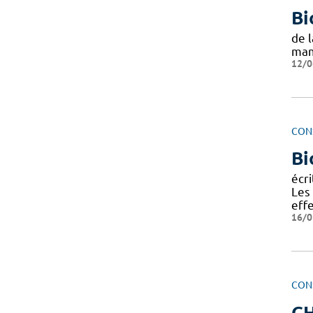
Bi
de 
mam
12/0
CON
Bi
écr
Les
eff
16/0
CON
C