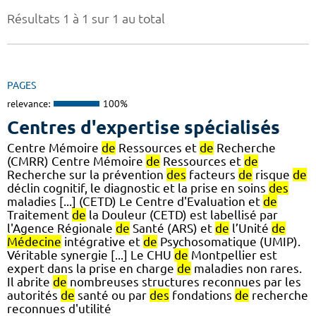
Résultats 1 à 1 sur 1 au total
PAGES
relevance:
100%
Centres d'expertise spécialisés
Centre Mémoire
de
Ressources et
de
Recherche
(CMRR) Centre Mémoire
de
Ressources et
de
Recherche sur la prévention
des
facteurs
de
risque
de
déclin cognitif, le diagnostic et la prise en soins
des
maladies [...] (CETD) Le Centre d'Evaluation et
de
Traitement
de
la Douleur (CETD) est labellisé par
l'Agence Régionale
de
Santé (ARS) et
de
l’Unité
de
Médecine
intégrative et
de
Psychosomatique (UMIP).
Véritable synergie [...] Le CHU
de
Montpellier est
expert dans la prise en charge
de
maladies non rares.
Il abrite
de
nombreuses structures reconnues par les
autorités
de
santé ou par
des
fondations
de
recherche
reconnues d'utilité