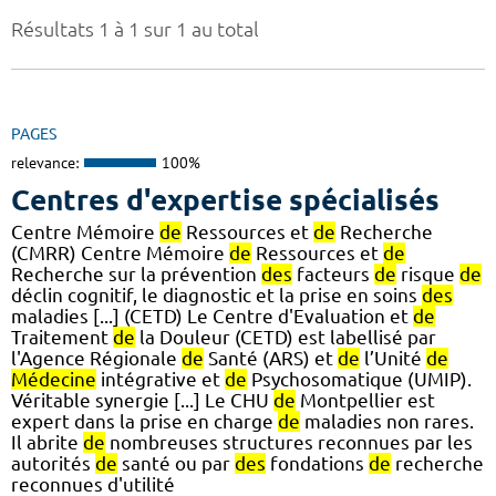
Résultats 1 à 1 sur 1 au total
PAGES
relevance:
100%
Centres d'expertise spécialisés
Centre Mémoire
de
Ressources et
de
Recherche
(CMRR) Centre Mémoire
de
Ressources et
de
Recherche sur la prévention
des
facteurs
de
risque
de
déclin cognitif, le diagnostic et la prise en soins
des
maladies [...] (CETD) Le Centre d'Evaluation et
de
Traitement
de
la Douleur (CETD) est labellisé par
l'Agence Régionale
de
Santé (ARS) et
de
l’Unité
de
Médecine
intégrative et
de
Psychosomatique (UMIP).
Véritable synergie [...] Le CHU
de
Montpellier est
expert dans la prise en charge
de
maladies non rares.
Il abrite
de
nombreuses structures reconnues par les
autorités
de
santé ou par
des
fondations
de
recherche
reconnues d'utilité