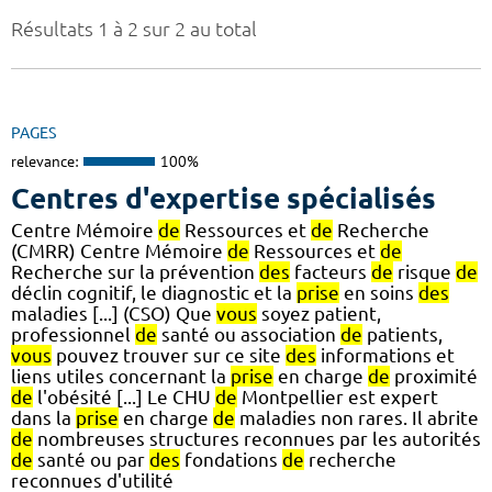
Résultats 1 à 2 sur 2 au total
PAGES
relevance:
100%
Centres d'expertise spécialisés
Centre Mémoire
de
Ressources et
de
Recherche
(CMRR) Centre Mémoire
de
Ressources et
de
Recherche sur la prévention
des
facteurs
de
risque
de
déclin cognitif, le diagnostic et la
prise
en soins
des
maladies [...] (CSO) Que
vous
soyez patient,
professionnel
de
santé ou association
de
patients,
vous
pouvez trouver sur ce site
des
informations et
liens utiles concernant la
prise
en charge
de
proximité
de
l'obésité [...] Le CHU
de
Montpellier est expert
dans la
prise
en charge
de
maladies non rares. Il abrite
de
nombreuses structures reconnues par les autorités
de
santé ou par
des
fondations
de
recherche
reconnues d'utilité