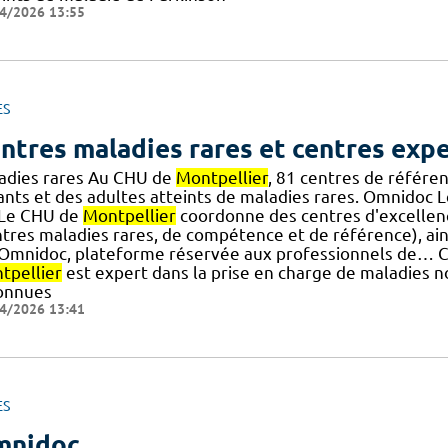
4/2026 13:55
ES
ntres maladies rares et centres exp
adies rares Au CHU de
Montpellier
, 81 centres de référe
ants et des adultes atteints de maladies rares. Omnidoc
] Le CHU de
Montpellier
coordonne des centres d'excellenc
ntres maladies rares, de compétence et de référence), ain
.] Omnidoc, plateforme réservée aux professionnels de… C
tpellier
est expert dans la prise en charge de maladies n
onnues
4/2026 13:41
ES
mnidoc