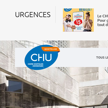
URGENCES
Le CHU
Pour g
tout 
TOUS L