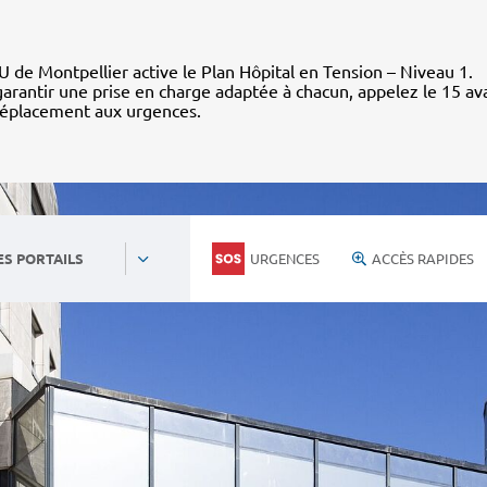
 de Montpellier active le Plan Hôpital en Tension – Niveau 1.
arantir une prise en charge adaptée à chacun, appelez le 15 av
déplacement aux urgences.
URGENCES
ACCÈS RAPIDES
ES PORTAILS