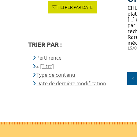
FILTRER PAR DATE
CH
pla
[..
par
rec
Rare
méd
TRIER PAR :
15/0
Pertinence
[Titre]
Type de contenu
Date de dernière modification