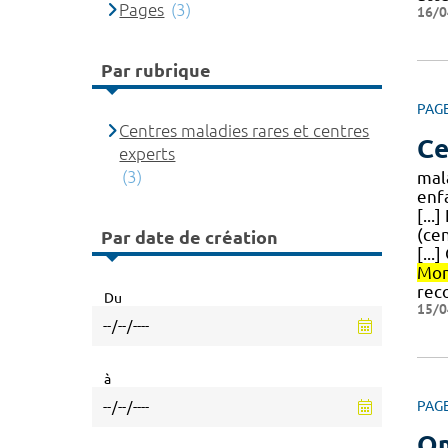
Pages
(3)
16/0
Par rubrique
PAG
Centres maladies rares et centres
Ce
experts
(3)
mal
enf
[...
(ce
Par date de création
[..
Mon
rec
Du
15/0
à
PAG
O