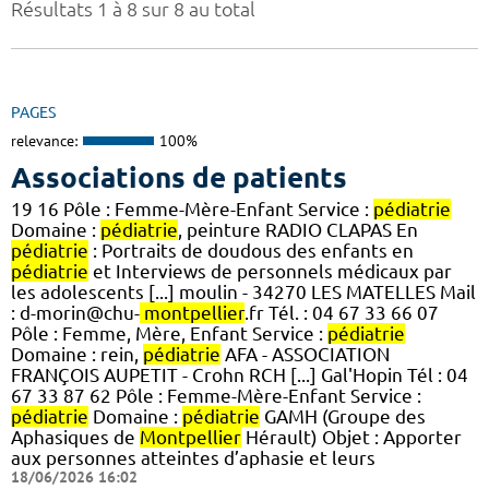
Résultats 1 à 8 sur 8 au total
PAGES
relevance:
100%
Associations de patients
19 16 Pôle : Femme-Mère-Enfant Service :
pédiatrie
Domaine :
pédiatrie
, peinture RADIO CLAPAS En
pédiatrie
: Portraits de doudous des enfants en
pédiatrie
et Interviews de personnels médicaux par
les adolescents [...] moulin - 34270 LES MATELLES Mail
: d-morin@chu-
montpellier
.fr Tél. : 04 67 33 66 07
Pôle : Femme, Mère, Enfant Service :
pédiatrie
Domaine : rein,
pédiatrie
AFA - ASSOCIATION
FRANÇOIS AUPETIT - Crohn RCH [...] Gal'Hopin Tél : 04
67 33 87 62 Pôle : Femme-Mère-Enfant Service :
pédiatrie
Domaine :
pédiatrie
GAMH (Groupe des
Aphasiques de
Montpellier
Hérault) Objet : Apporter
aux personnes atteintes d’aphasie et leurs
18/06/2026 16:02