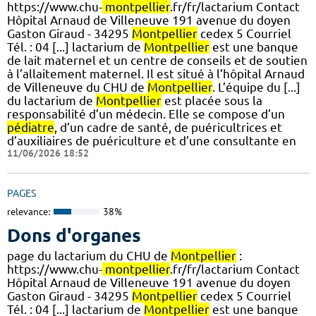
https://www.chu-
montpellier
.fr/fr/lactarium Contact
Hôpital Arnaud de Villeneuve 191 avenue du doyen
Gaston Giraud - 34295
Montpellier
cedex 5 Courriel
Tél. : 04 [...] lactarium de
Montpellier
est une banque
de lait maternel et un centre de conseils et de soutien
à l’allaitement maternel. Il est situé à l’hôpital Arnaud
de Villeneuve du CHU de
Montpellier
. L’équipe du [...]
du lactarium de
Montpellier
est placée sous la
responsabilité d’un médecin. Elle se compose d’un
pédiatre
, d’un cadre de santé, de puéricultrices et
d’auxiliaires de puériculture et d’une consultante en
11/06/2026 18:52
PAGES
relevance:
38%
Dons d'organes
page du lactarium du CHU de
Montpellier
:
https://www.chu-
montpellier
.fr/fr/lactarium Contact
Hôpital Arnaud de Villeneuve 191 avenue du doyen
Gaston Giraud - 34295
Montpellier
cedex 5 Courriel
Tél. : 04 [...] lactarium de
Montpellier
est une banque