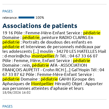
PAGES
relevance:
100%
Associations de patients
19 16 Pôle : Femme-Mère-Enfant Service :
pédiatrie
Domaine :
pédiatrie
, peinture RADIO CLAPAS En
pédiatrie
: Portraits de doudous des enfants en
pédiatrie
et Interviews de personnels médicaux par
les adolescents [...] moulin - 34270 LES MATELLES Mail
: d-morin@chu-
montpellier
.fr Tél. : 04 67 33 66 07
Pôle : Femme, Mère, Enfant Service :
pédiatrie
Domaine : rein,
pédiatrie
AFA - ASSOCIATION
FRANÇOIS AUPETIT - Crohn RCH [...] Gal'Hopin Tél : 04
67 33 87 62 Pôle : Femme-Mère-Enfant Service :
pédiatrie
Domaine :
pédiatrie
GAMH (Groupe des
Aphasiques de
Montpellier
Hérault) Objet : Apporter
aux personnes atteintes d’aphasie et leurs
18/06/2026 16:02
PAGES