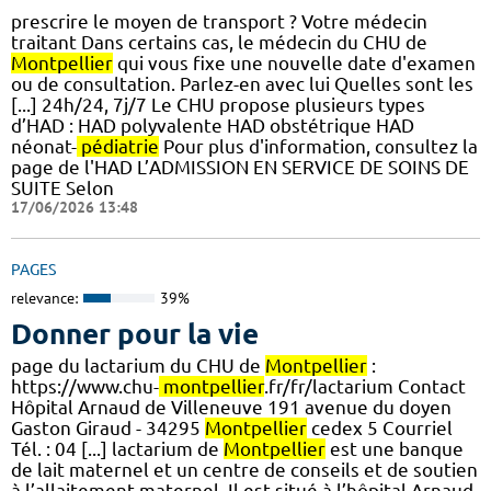
prescrire le moyen de transport ? Votre médecin
traitant Dans certains cas, le médecin du CHU de
Montpellier
qui vous fixe une nouvelle date d'examen
ou de consultation. Parlez-en avec lui Quelles sont les
[...] 24h/24, 7j/7 Le CHU propose plusieurs types
d’HAD : HAD polyvalente HAD obstétrique HAD
néonat-
pédiatrie
Pour plus d'information, consultez la
page de l'HAD L’ADMISSION EN SERVICE DE SOINS DE
SUITE Selon
17/06/2026 13:48
PAGES
relevance:
39%
Donner pour la vie
page du lactarium du CHU de
Montpellier
:
https://www.chu-
montpellier
.fr/fr/lactarium Contact
Hôpital Arnaud de Villeneuve 191 avenue du doyen
Gaston Giraud - 34295
Montpellier
cedex 5 Courriel
Tél. : 04 [...] lactarium de
Montpellier
est une banque
de lait maternel et un centre de conseils et de soutien
à l’allaitement maternel. Il est situé à l’hôpital Arnaud