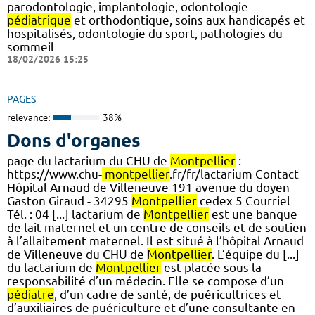
parodontologie, implantologie, odontologie
pédiatrique
et orthodontique, soins aux handicapés et
hospitalisés, odontologie du sport, pathologies du
sommeil
18/02/2026 15:25
PAGES
relevance:
38%
Dons d'organes
page du lactarium du CHU de
Montpellier
:
https://www.chu-
montpellier
.fr/fr/lactarium Contact
Hôpital Arnaud de Villeneuve 191 avenue du doyen
Gaston Giraud - 34295
Montpellier
cedex 5 Courriel
Tél. : 04 [...] lactarium de
Montpellier
est une banque
de lait maternel et un centre de conseils et de soutien
à l’allaitement maternel. Il est situé à l’hôpital Arnaud
de Villeneuve du CHU de
Montpellier
. L’équipe du [...]
du lactarium de
Montpellier
est placée sous la
responsabilité d’un médecin. Elle se compose d’un
pédiatre
, d’un cadre de santé, de puéricultrices et
d’auxiliaires de puériculture et d’une consultante en