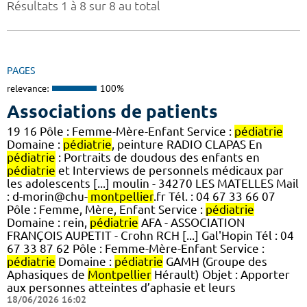
Résultats 1 à 8 sur 8 au total
PAGES
relevance:
100%
Associations de patients
19 16 Pôle : Femme-Mère-Enfant Service :
pédiatrie
Domaine :
pédiatrie
, peinture RADIO CLAPAS En
pédiatrie
: Portraits de doudous des enfants en
pédiatrie
et Interviews de personnels médicaux par
les adolescents [...] moulin - 34270 LES MATELLES Mail
: d-morin@chu-
montpellier
.fr Tél. : 04 67 33 66 07
Pôle : Femme, Mère, Enfant Service :
pédiatrie
Domaine : rein,
pédiatrie
AFA - ASSOCIATION
FRANÇOIS AUPETIT - Crohn RCH [...] Gal'Hopin Tél : 04
67 33 87 62 Pôle : Femme-Mère-Enfant Service :
pédiatrie
Domaine :
pédiatrie
GAMH (Groupe des
Aphasiques de
Montpellier
Hérault) Objet : Apporter
aux personnes atteintes d’aphasie et leurs
18/06/2026 16:02