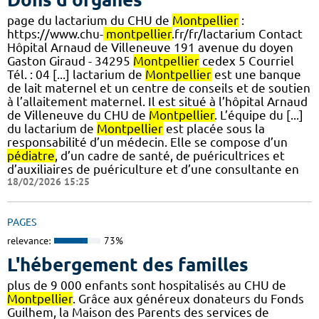
page du lactarium du CHU de
Montpellier
:
https://www.chu-
montpellier
.fr/fr/lactarium Contact
Hôpital Arnaud de Villeneuve 191 avenue du doyen
Gaston Giraud - 34295
Montpellier
cedex 5 Courriel
Tél. : 04 [...] lactarium de
Montpellier
est une banque
de lait maternel et un centre de conseils et de soutien
à l’allaitement maternel. Il est situé à l’hôpital Arnaud
de Villeneuve du CHU de
Montpellier
. L’équipe du [...]
du lactarium de
Montpellier
est placée sous la
responsabilité d’un médecin. Elle se compose d’un
pédiatre
, d’un cadre de santé, de puéricultrices et
d’auxiliaires de puériculture et d’une consultante en
18/02/2026 15:25
PAGES
relevance:
73%
L'hébergement des familles
plus de 9 000 enfants sont hospitalisés au CHU de
Montpellier
. Grâce aux généreux donateurs du Fonds
Guilhem, la Maison des Parents des services de