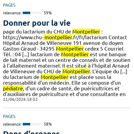
PAGES
relevance:
39%
Donner pour la vie
page du lactarium du CHU de
Montpellier
:
https://www.chu-
montpellier
.fr/fr/lactarium Contact
Hôpital Arnaud de Villeneuve 191 avenue du doyen
Gaston Giraud - 34295
Montpellier
cedex 5 Courriel
Tél. : 04 [...] lactarium de
Montpellier
est une banque
de lait maternel et un centre de conseils et de soutien
à l’allaitement maternel. Il est situé à l’hôpital Arnaud
de Villeneuve du CHU de
Montpellier
. L’équipe du [...]
du lactarium de
Montpellier
est placée sous la
responsabilité d’un médecin. Elle se compose d’un
pédiatre
, d’un cadre de santé, de puéricultrices et
d’auxiliaires de puériculture et d’une consultante en
11/06/2026 18:52
PAGES
relevance:
38%
Dons d'organes