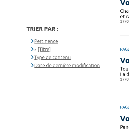
Vo
Cha
et r
17/0
TRIER PAR :
Pertinence
[Titre]
PAG
Type de contenu
Vo
Date de dernière modification
Tou
La d
17/0
PAG
Vo
Pen