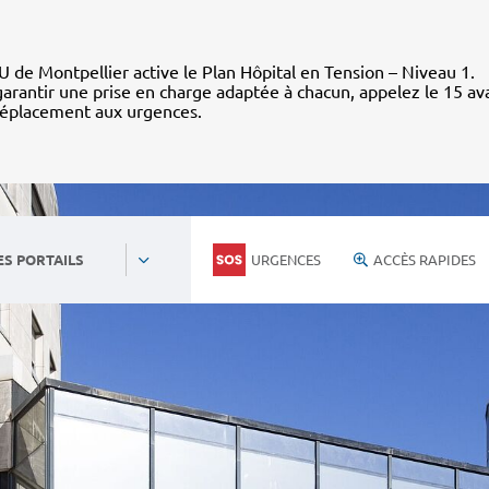
 de Montpellier active le Plan Hôpital en Tension – Niveau 1.
arantir une prise en charge adaptée à chacun, appelez le 15 av
déplacement aux urgences.
URGENCES
ACCÈS RAPIDES
ES PORTAILS