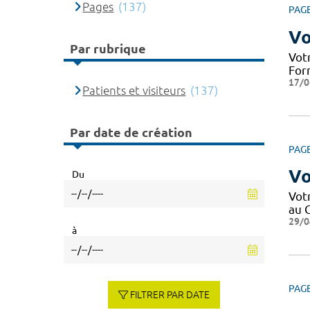
Pages
(137)
PAG
Vo
Par rubrique
Votr
Form
17/0
Patients et visiteurs
(137)
Par date de création
PAG
Vo
Du
Votr
au C
29/0
à
PAG
FILTRER PAR DATE