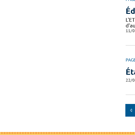
Éd
L'E
d'a
11/0
PAG
Ét
22/0