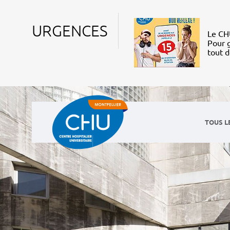
URGENCES
Le CHU
Pour g
tout 
TOUS L