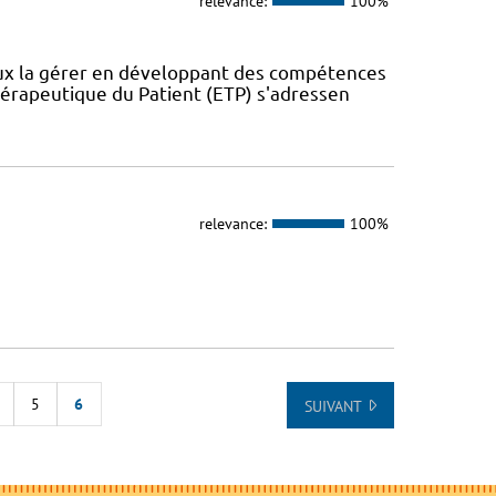
relevance:
100%
eux la gérer en développant des compétences
érapeutique du Patient (ETP) s'adressen
relevance:
100%
5
6
SUIVANT
E LA LISTE