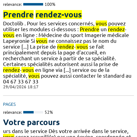
relevance:
100%
Prendre
rendez-vous
Doctolib . Pour les services concernés,
vous
pouvez
utiliser les modules ci-dessous :
Prendre
un
rendez
-
vous
en ligne : Médecine du sport Imagerie médicale
Lapeyronie Si
vous
ne connaissez pas le nom du
service [...] La prise de
rendez
-
vous
se fait
principalement depuis la page d'accueil, en
recherchant un service à partir de sa spécialité.
Certaines spécialités autorisent aussi la prise de
rendez
-
vous
en ligne via [...] service ou de la
spécialité,
vous
pouvez aussi contacter le standard au
04 67 33 67 33
29/04/2026 18:17
PAGES
relevance:
52%
Votre parcours
urs dans le service Dès votre arrivée dans le service,
vous
serez accueilli(e) par une équipe, coordonnée et