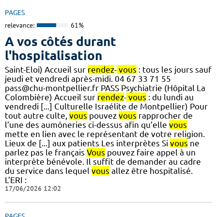
PAGES
relevance:
61%
A vos côtés durant
l'hospitalisation
Saint-Eloi) Accueil sur
rendez
-
vous
: tous les jours sauf
jeudi et vendredi après-midi. 04 67 33 71 55
pass@chu-montpellier.fr PASS Psychiatrie (Hôpital La
Colombière) Accueil sur
rendez
-
vous
: du lundi au
vendredi [...] Culturelle Israélite de Montpellier) Pour
tout autre culte,
vous
pouvez
vous
rapprocher de
l’une des aumôneries ci-dessus afin qu’elle
vous
mette en lien avec le représentant de votre religion.
Lieux de [...] aux patients Les interprètes Si
vous
ne
parlez pas le français
Vous
pouvez faire appel à un
interprète bénévole. Il suffit de demander au cadre
du service dans lequel
vous
allez être hospitalisé.
L’ERI :
17/06/2026 12:02
PAGES