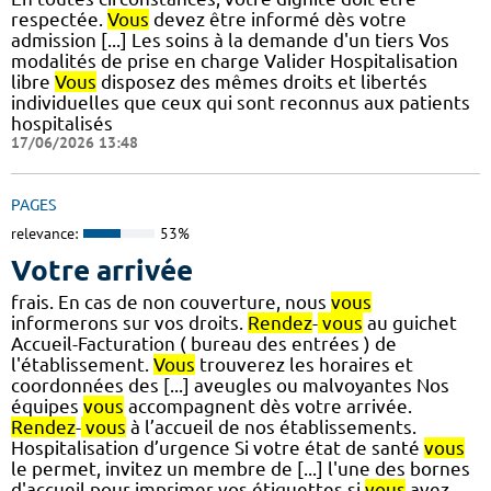
respectée.
Vous
devez être informé dès votre
admission [...] Les soins à la demande d'un tiers Vos
modalités de prise en charge Valider Hospitalisation
libre
Vous
disposez des mêmes droits et libertés
individuelles que ceux qui sont reconnus aux patients
hospitalisés
17/06/2026 13:48
PAGES
relevance:
53%
Votre arrivée
frais. En cas de non couverture, nous
vous
informerons sur vos droits.
Rendez
-
vous
au guichet
Accueil-Facturation ( bureau des entrées ) de
l'établissement.
Vous
trouverez les horaires et
coordonnées des [...] aveugles ou malvoyantes Nos
équipes
vous
accompagnent dès votre arrivée.
Rendez
-
vous
à l’accueil de nos établissements.
Hospitalisation d’urgence Si votre état de santé
vous
le permet, invitez un membre de [...] l'une des bornes
d'accueil pour imprimer vos étiquettes si
vous
avez