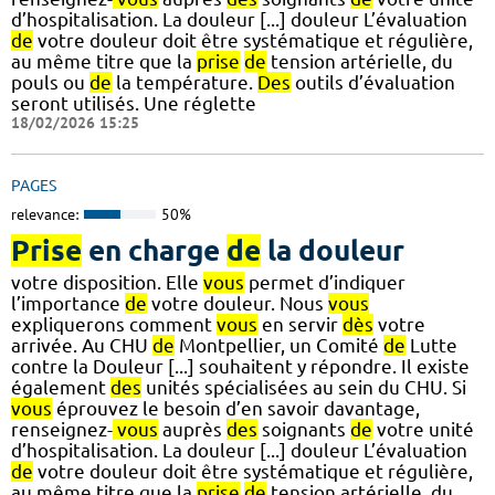
d’hospitalisation. La douleur [...] douleur L’évaluation
de
votre douleur doit être systématique et régulière,
au même titre que la
prise
de
tension artérielle, du
pouls ou
de
la température.
Des
outils d’évaluation
seront utilisés. Une réglette
18/02/2026 15:25
PAGES
relevance:
50%
Prise
en charge
de
la douleur
votre disposition. Elle
vous
permet d’indiquer
l’importance
de
votre douleur. Nous
vous
expliquerons comment
vous
en servir
dès
votre
arrivée. Au CHU
de
Montpellier, un Comité
de
Lutte
contre la Douleur [...] souhaitent y répondre. Il existe
également
des
unités spécialisées au sein du CHU. Si
vous
éprouvez le besoin d’en savoir davantage,
renseignez-
vous
auprès
des
soignants
de
votre unité
d’hospitalisation. La douleur [...] douleur L’évaluation
de
votre douleur doit être systématique et régulière,
au même titre que la
prise
de
tension artérielle, du