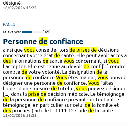
désigné
18/02/2026 15:25
PAGES
relevance:
54%
Personne
de
confiance
ainsi que
vous
conseiller lors
de
prises
de
décisions
concernant votre état
de
santé. Elle peut avoir accès à
des
informations
de
santé
vous
concernant, si
vous
l'acceptez. Elle est tenue au devoir
de
conf [...] rendre
compte
de
votre volonté. La désignation
de
la
personne
de
confiance
Vous
êtes majeur,
vous
pouvez
désigner une personne
de
confiance.
Vous
faîtes
l'objet d'une mesure
de
tutelle,
vous
pouvez désigner
[...] dans la
prise
de
décision médicale. Le témoignage
de
la personne
de
confiance prévaut sur tout autre
témoignage, en particulier sur celui
de
la famille et
des
proches ( article L. 1111-12 Code
de
la santé
18/02/2026 15:25