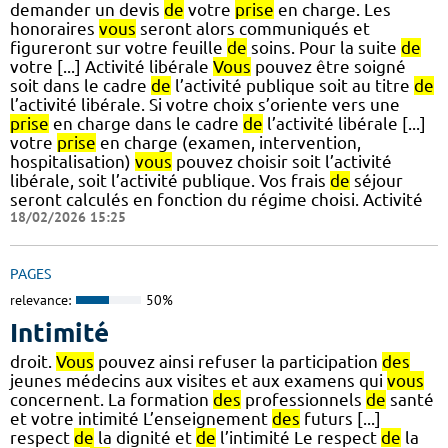
demander un devis
de
votre
prise
en charge. Les
honoraires
vous
seront alors communiqués et
figureront sur votre feuille
de
soins. Pour la suite
de
votre [...] Activité libérale
Vous
pouvez être soigné
soit dans le cadre
de
l’activité publique soit au titre
de
l’activité libérale. Si votre choix s’oriente vers une
prise
en charge dans le cadre
de
l’activité libérale [...]
votre
prise
en charge (examen, intervention,
hospitalisation)
vous
pouvez choisir soit l’activité
libérale, soit l’activité publique. Vos frais
de
séjour
seront calculés en fonction du régime choisi. Activité
18/02/2026 15:25
PAGES
relevance:
50%
Intimité
droit.
Vous
pouvez ainsi refuser la participation
des
jeunes médecins aux visites et aux examens qui
vous
concernent. La formation
des
professionnels
de
santé
et votre intimité L’enseignement
des
futurs [...]
respect
de
la dignité et
de
l’intimité Le respect
de
la