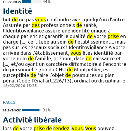
relevance:
44%
Identité
but
de
ne pas
vous
confondre avec quelqu’un d’autre.
Assurée par
des
professionnels
de
santé,
l’Identitovigilance assure une identité unique à
chaque patient et garantit la qualité
de
votre
prise
en
charge [...] certitude au sein
de
l'établissement... mais
pas sur les réseaux sociaux ! Identitovigilance A votre
arrivée dans l’établissement,
vous
êtes identifié par
votre nom
de
famille, prénom, date
de
naissance et
[...] et/ou ayant un caractère diffamatoire à l'encontre
du personnel et/ou du CHU
de
Montpellier, est
susceptible
de
faire l'objet
de
poursuites au plan
pénal (Code Pénal art.226/13), ordinal ou disciplinaire
18/02/2026 15:25
PAGES
relevance:
91%
Activité libérale
lors
de
votre
prise
de
rendez
-
vous
.
Vous
pouvez