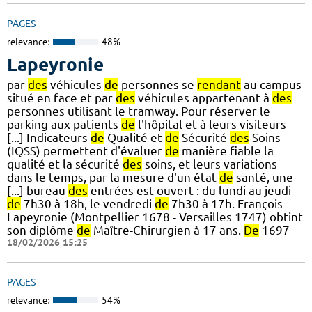
PAGES
relevance:
48%
Lapeyronie
par
des
véhicules
de
personnes se
rendant
au campus
situé en face et par
des
véhicules appartenant à
des
personnes utilisant le tramway. Pour réserver le
parking aux patients
de
l'hôpital et à leurs visiteurs
[...] Indicateurs
de
Qualité et
de
Sécurité
des
Soins
(IQSS) permettent d'évaluer
de
manière fiable la
qualité et la sécurité
des
soins, et leurs variations
dans le temps, par la mesure d'un état
de
santé, une
[...] bureau
des
entrées est ouvert : du lundi au jeudi
de
7h30 à 18h, le vendredi
de
7h30 à 17h. François
Lapeyronie (Montpellier 1678 - Versailles 1747) obtint
son diplôme
de
Maître-Chirurgien à 17 ans.
De
1697
18/02/2026 15:25
PAGES
relevance:
54%