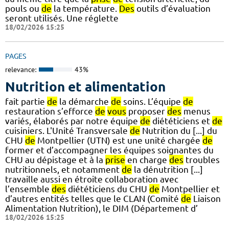
pouls ou
de
la température.
Des
outils d’évaluation
seront utilisés. Une réglette
18/02/2026 15:25
PAGES
relevance:
43%
Nutrition et alimentation
fait partie
de
la démarche
de
soins. L’équipe
de
restauration s’efforce
de
vous
proposer
des
menus
variés, élaborés par notre équipe
de
diététiciens et
de
cuisiniers. L'Unité Transversale
de
Nutrition du [...] du
CHU
de
Montpellier (UTN) est une unité chargée
de
former et d’accompagner les équipes soignantes du
CHU au dépistage et à la
prise
en charge
des
troubles
nutritionnels, et notamment
de
la dénutrition [...]
travaille aussi en étroite collaboration avec
l’ensemble
des
diététiciens du CHU
de
Montpellier et
d’autres entités telles que le CLAN (Comité
de
Liaison
Alimentation Nutrition), le DIM (Département d’
18/02/2026 15:25