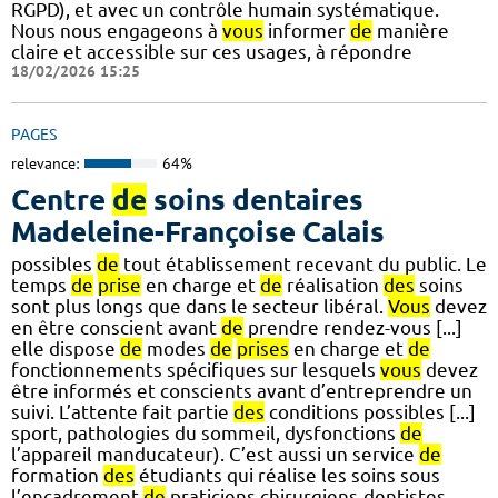
RGPD), et avec un contrôle humain systématique.
Nous nous engageons à
vous
informer
de
manière
claire et accessible sur ces usages, à répondre
18/02/2026 15:25
PAGES
relevance:
64%
Centre
de
soins dentaires
Madeleine-Françoise Calais
possibles
de
tout établissement recevant du public. Le
temps
de
prise
en charge et
de
réalisation
des
soins
sont plus longs que dans le secteur libéral.
Vous
devez
en être conscient avant
de
prendre rendez-vous [...]
elle dispose
de
modes
de
prises
en charge et
de
fonctionnements spécifiques sur lesquels
vous
devez
être informés et conscients avant d’entreprendre un
suivi. L’attente fait partie
des
conditions possibles [...]
sport, pathologies du sommeil, dysfonctions
de
l’appareil manducateur). C’est aussi un service
de
formation
des
étudiants qui réalise les soins sous
l’encadrement
de
praticiens chirurgiens-dentistes,