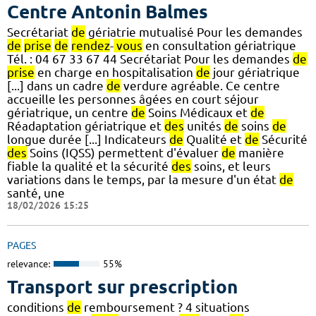
Centre Antonin Balmes
Secrétariat
de
gériatrie mutualisé Pour les demandes
de
prise
de
rendez
-
vous
en consultation gériatrique
Tél. : 04 67 33 67 44 Secrétariat Pour les demandes
de
prise
en charge en hospitalisation
de
jour gériatrique
[...] dans un cadre
de
verdure agréable. Ce centre
accueille les personnes âgées en court séjour
gériatrique, un centre
de
Soins Médicaux et
de
Réadaptation gériatrique et
des
unités
de
soins
de
longue durée [...] Indicateurs
de
Qualité et
de
Sécurité
des
Soins (IQSS) permettent d'évaluer
de
manière
fiable la qualité et la sécurité
des
soins, et leurs
variations dans le temps, par la mesure d'un état
de
santé, une
18/02/2026 15:25
PAGES
relevance:
55%
Transport sur prescription
conditions
de
remboursement ? 4 situations