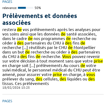
PAGES
relevance:
50%
Prélèvements et données
associées
restera
de
vos prélèvements après les analyses pour
vos soins ainsi que les données
de
santé associées,
dans le cadre
de
nos programmes
de
recherche ou
céder à
des
partenaires du CHU à
des
fins
de
recherche [...] réutilisés par le CHU
de
Montpellier
dans un but
de
recherche ou céder à
des
partenaires
du CHU à
des
fins
de
recherche.
Vous
pouvez revenir
sur votre décision à tout moment sans que votre
prise
en charge soit [...] prélèvements Au cours
de
votre
suivi médical, le personnel médical du CHU peut être
amené, pour assurer votre
prise
en charge, à
vous
prélever du sang,
des
cellules,
des
liquides ou
des
tissus. Ces prélèvements
18/02/2026 15:25
PAGES