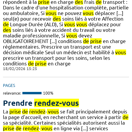
répondent à la
prise
en charge
des
frais
de
transport :
Dans le cadre d'une hospitalisation complète, partielle
ou ambulatoire, Si
vous
ne pouvez
vous
déplacer [...]
seul(e) pour recevoir
des
soins liés à votre Affection
de
Longue Durée (ALD), Si
vous
vous
déplacez pour
des
soins liés à votre accident du travail ou votre
maladie professionnelle, Si
vous
devez
OBLIGATOIREMENT [...] conditions
de
prise
en charge
réglementaires. Prescrire un transport est une
décision médicale Seul un médecin est habilité à
vous
prescrire un transport pour les soins, selon les
conditions
de
prise
en charge
18/02/2026 15:25
PAGES
relevance:
100%
Prendre
rendez-vous
La
prise
de
rendez
-
vous
se fait principalement depuis
la page d'accueil, en recherchant un service à partir
de
sa spécialité. Certaines spécialités autorisent aussi la
prise
de
rendez
-
vous
en ligne via [...] services