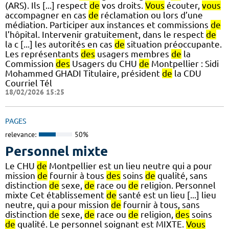
(ARS). Ils [...] respect
de
vos droits.
Vous
écouter,
vous
accompagner en cas
de
réclamation ou lors d’une
médiation. Participer aux instances et commissions
de
l’hôpital. Intervenir gratuitement, dans le respect
de
la c [...] les autorités en cas
de
situation préoccupante.
Les représentants
des
usagers membres
de
la
Commission
des
Usagers du CHU
de
Montpellier : Sidi
Mohammed GHADI Titulaire, président
de
la CDU
Courriel Tél
18/02/2026 15:25
PAGES
relevance:
50%
Personnel mixte
Le CHU
de
Montpellier est un lieu neutre qui a pour
mission
de
fournir à tous
des
soins
de
qualité, sans
distinction
de
sexe,
de
race ou
de
religion. Personnel
mixte Cet établissement
de
santé est un lieu [...] lieu
neutre, qui a pour mission
de
fournir à tous, sans
distinction
de
sexe,
de
race ou
de
religion,
des
soins
de
qualité. Le personnel soignant est MIXTE.
Vous