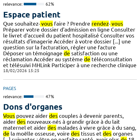
relevance:
62%
Espace patient
Que souhaitez-
vous
faire ? Prendre
rendez
-
vous
Préparer votre dossier d'admission en ligne Consulter
le livret d'accueil du patient hospitalisé Consulter vos
résultats d'imagerie Accéder à votre dossier [...] une
question sur la facturation, régler une facture
Déposer un témoignage
de
satisfaction ou une
réclamation Accéder au système
de
téléconsultation
et télésuivi MHLink Participer à une recherche clinique
18/02/2026 15:25
PAGES
relevance:
47%
Dons d'organes
Vous
pouvez aider
des
couples à devenir parents,
aider
des
nouveaux-nés à grandir grâce à du lait
maternel et aider
des
malades à vivre grâce à du sang,
de
la moëlle osseuse, voire
des
tissus et
des
organes
[...] suivantes : être en parfaite santé, avoir plus
de
18