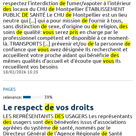
respectez l'interdiction
de
fumer/vapoter à l'intérieur
des
locaux du CHU
de
Montpellier ÉTABLISSEMENT
PUBLIC
DE
SANTÉ Le CHU
de
Montpellier est un lieu
neutre qui [...] qui a pour mission
de
fournir à tous,
sans distinction
de
sexe, d'origine ou
de
religion,
des
soins
de
qualité:
vous
serez
pris
en charge par le
professionnel compétent et disponible à ce moment-
là. TRANSPORTS [...] prévenir et/ou
de
la personne
de
confiance que
vous
avez désignée Ils recherchent et
accueillent votre proche aidant qui bénéficie
des
mêmes qualités d'accueil et d'écoute que
vous
Ils
recueillent vos besoins
18/02/2026 15:25
PAGES
relevance:
39%
Le respect
de
vos droits
LES REPRÉSENTANTS
DES
USAGERS Les représentants
des
usagers sont
des
bénévoles issus d’associations
agréées du système
de
santé, nommés par le
Directeur Général
de
l’Agence Régionale
de
Santé