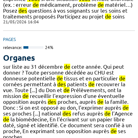
(ex. : erreur
de
médicament, problème
de
matériel…)
Posez
des
questions à vos soignants sur les soins et
traitements proposés Participez au projet
de
soins
21/05/2026 16:04
PAGES
relevance:
24%
Organes
sur liste au 31 décembre
de
cette année. Qui peut
donner ? Toute personne décédée au CHU est
donneuse potentielle
de
tissus et en particulier
de
cornées permettant à
des
patients
de
recouvrer la
vue. Toute [...] du Don et
de
Prélèvements, ont la
mission
de
recueillir l'expression d'une éventuelle
opposition auprès
des
proches, auprès
de
la famille.
Donc : Si on est opposé au don, l’exprimer auprès
de
ses proches [...] national
des
refus auprès
de
l’Agence
de
la biomédecine, En l’écrivant sur un papier libre
daté, signé et identifié. Ce document sera confié à un
proche, En exprimant son opposition auprès
de
ses
proches