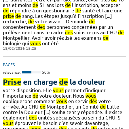
ans et moins
de
51 ans lors
de
l’inscription, accepter
de
répondre à un questionnaire
de
santé et faire une
prise
de
sang. Les étapes jusqu’à l’inscription [...]
recherche,
de
votre vivant : Demande
de
consentement
des
personnes concernées par un
prélèvement dans le cadre
des
soins reçus au CHU
de
Montpellier. Avoir avoir réalisé les examens
de
biologie qui
vous
ont été
18/02/2026 15:25
PAGES
relevance:
50%
Prise
en charge
de
la douleur
votre disposition. Elle
vous
permet d’indiquer
l’importance
de
votre douleur. Nous
vous
expliquerons comment
vous
en servir
dès
votre
arrivée. Au CHU
de
Montpellier, un Comité
de
Lutte
contre la Douleur [...] souhaitent y répondre. Il existe
également
des
unités spécialisées au sein du CHU. Si
vous
éprouvez le besoin d’en savoir davantage,
renseignez-
vous
auprès
des
soignants
de
votre unité