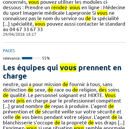
concernés,
vous
pouvez utiliser les modules ci-
dessous : Prendre un
rendez
-
vous
en ligne : Médecine
du sport Imagerie médicale Lapeyronie Si
vous
ne
connaissez pas le nom du service ou
de
la spécialité
[...] spécialité,
vous
pouvez aussi contacter le standard
au 04 67 33 67 33
29/04/2026 18:17
PAGES
relevance:
55%
Les équipes qui
vous
prennent en
charge
neutre, qui a pour mission
de
fournir à tous, sans
distinction
de
sexe,
de
race ou
de
religion,
des
soins
de
qualité. Le personnel soignant est MIXTE.
Vous
serez
pris
en charge par le professionnel compétent
[...] grand nombre
de
repas à produire. L’agent
de
prévention et
de
sécurité veille sur votre sécurité et
celle
de
vos biens pendant votre séjour. L’agent
de
la
blanchisserie s’occupe
de
la propreté
de
vos draps [...]
Exprimez-
vous
si une situation
vous
semble anormale