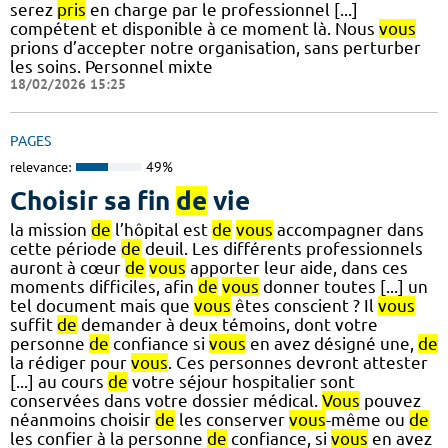
serez
pris
en charge par le professionnel [...]
compétent et disponible à ce moment là. Nous
vous
prions d’accepter notre organisation, sans perturber
les soins. Personnel mixte
18/02/2026 15:25
PAGES
relevance:
49%
Choisir sa fin
de
vie
la mission
de
l’hôpital est
de
vous
accompagner dans
cette période
de
deuil. Les différents professionnels
auront à cœur
de
vous
apporter leur aide, dans ces
moments difficiles, afin
de
vous
donner toutes [...] un
tel document mais que
vous
êtes conscient ? Il
vous
suffit
de
demander à deux témoins, dont votre
personne
de
confiance si
vous
en avez désigné une,
de
la rédiger pour
vous
. Ces personnes devront attester
[...] au cours
de
votre séjour hospitalier sont
conservées dans votre dossier médical.
Vous
pouvez
néanmoins choisir
de
les conserver
vous
-même ou
de
les confier à la personne
de
confiance, si
vous
en avez