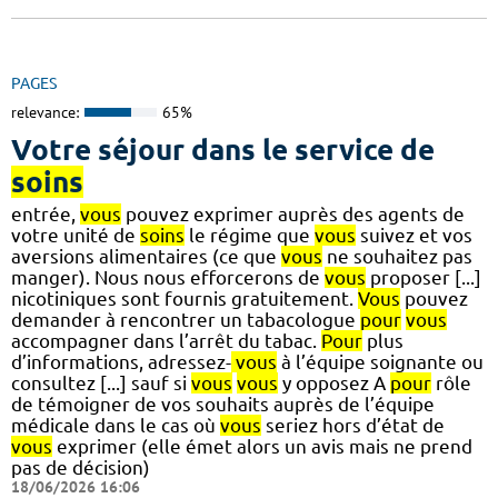
PAGES
relevance:
65%
Votre séjour dans le service de
soins
entrée,
vous
pouvez exprimer auprès des agents de
votre unité de
soins
le régime que
vous
suivez et vos
aversions alimentaires (ce que
vous
ne souhaitez pas
manger). Nous nous efforcerons de
vous
proposer [...]
nicotiniques sont fournis gratuitement.
Vous
pouvez
demander à rencontrer un tabacologue
pour
vous
accompagner dans l’arrêt du tabac.
Pour
plus
d’informations, adressez-
vous
à l’équipe soignante ou
consultez [...] sauf si
vous
vous
y opposez A
pour
rôle
de témoigner de vos souhaits auprès de l’équipe
médicale dans le cas où
vous
seriez hors d’état de
vous
exprimer (elle émet alors un avis mais ne prend
pas de décision)
18/06/2026 16:06