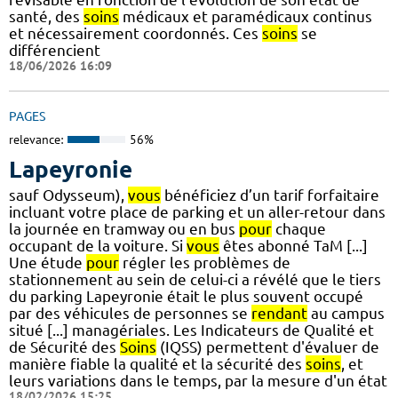
santé, des
soins
médicaux et paramédicaux continus
et nécessairement coordonnés. Ces
soins
se
différencient
18/06/2026 16:09
PAGES
relevance:
56%
Lapeyronie
sauf Odysseum),
vous
bénéficiez d’un tarif forfaitaire
incluant votre place de parking et un aller-retour dans
la journée en tramway ou en bus
pour
chaque
occupant de la voiture. Si
vous
êtes abonné TaM [...]
Une étude
pour
régler les problèmes de
stationnement au sein de celui-ci a révélé que le tiers
du parking Lapeyronie était le plus souvent occupé
par des véhicules de personnes se
rendant
au campus
situé [...] managériales. Les Indicateurs de Qualité et
de Sécurité des
Soins
(IQSS) permettent d'évaluer de
manière fiable la qualité et la sécurité des
soins
, et
leurs variations dans le temps, par la mesure d'un état
18/02/2026 15:25