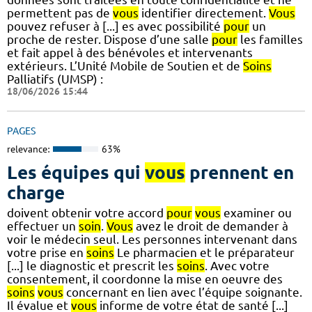
permettent pas de
vous
identifier directement.
Vous
pouvez refuser à [...] es avec possibilité
pour
un
proche de rester. Dispose d’une salle
pour
les familles
et fait appel à des bénévoles et intervenants
extérieurs. L’Unité Mobile de Soutien et de
Soins
Palliatifs (UMSP) :
18/06/2026 15:44
PAGES
relevance:
63%
Les équipes qui
vous
prennent en
charge
doivent obtenir votre accord
pour
vous
examiner ou
effectuer un
soin
.
Vous
avez le droit de demander à
voir le médecin seul. Les personnes intervenant dans
votre prise en
soins
Le pharmacien et le préparateur
[...] le diagnostic et prescrit les
soins
. Avec votre
consentement, il coordonne la mise en oeuvre des
soins
vous
concernant en lien avec l’équipe soignante.
Il évalue et
vous
informe de votre état de santé [...]