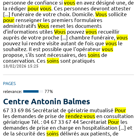
personne de confiance si
vous
en avez désigné une, de
la rédiger
pour
vous
. Ces personnes devront attester
[...] funéraire de votre choix. Domicile.
Vous
sollicite
pour
renseigner les premiers formulaires
administratifs
Vous
remet les documents
d’informations utiles
Vous
pouvez
vous
recueillir
auprès de votre proche [...] chambre funéraire,
vous
pouvez lui rendre visite autant de fois que
vous
le
souhaitez. Il est possible que l’opérateur
vous
propose, s’ils sont nécessaires, des
soins
de
conservation. Ces
soins
sont pratiqués
18/02/2026 15:25
PAGES
relevance:
77%
Centre Antonin Balmes
67 33 69 86 Secrétariat de gériatrie mutualisé
Pour
les demandes de prise de
rendez-vous
en consultation
gériatrique Tél. : 04 67 33 67 44 Secrétariat
Pour
les
demandes de prise en charge en hospitalisation [...] et
de la sécurité des
soins
délivrés aux patients, de