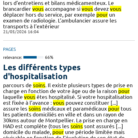
lors d’entretiens et bilans médicamenteux. Le
brancardier
vous
accompagne si
vous
devez
vous
déplacer hors du service, par exemple
pour
un
examen de radiologie. L’ambulancier assure les
transports à l’extérieur
21/05/2026 16:04
PAGES
relevance:
66%
Les différents types
d'hospitalisation
parcours de
soins
. Il existe plusieurs types de prise en
charge en fonction de votre âge ou de la raison
pour
laquelle
vous
êtes hospitalisé. Si votre hospitalisation
est fixée à l’avance :
vous
pouvez constituer [...]
assure les
soins
médicaux et paramédicaux
pour
tous
les patients domiciliés en ville et dans un rayon de
30kms autour de Montpellier. La prise en charge en
HAD est complète (tous les
soins
sont assurés [...]
domicile du malade,
pour
une période limitée mais
révisable en fonction de l’évolution de son état de