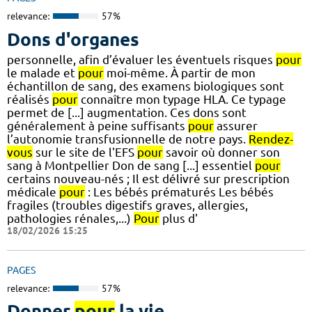
relevance:
57%
Dons d'organes
personnelle, afin d’évaluer les éventuels risques
pour
le malade et
pour
moi-même. À partir de mon
échantillon de sang, des examens biologiques sont
réalisés
pour
connaître mon typage HLA. Ce typage
permet de [...] augmentation. Ces dons sont
généralement à peine suffisants
pour
assurer
l’autonomie transfusionnelle de notre pays.
Rendez-
vous
sur le site de l'EFS
pour
savoir où donner son
sang à Montpellier Don de sang [...] essentiel
pour
certains nouveau-nés ; Il est délivré sur prescription
médicale
pour
: Les bébés prématurés Les bébés
fragiles (troubles digestifs graves, allergies,
pathologies rénales,...)
Pour
plus d'
18/02/2026 15:25
PAGES
relevance:
57%
Donner
pour
la vie