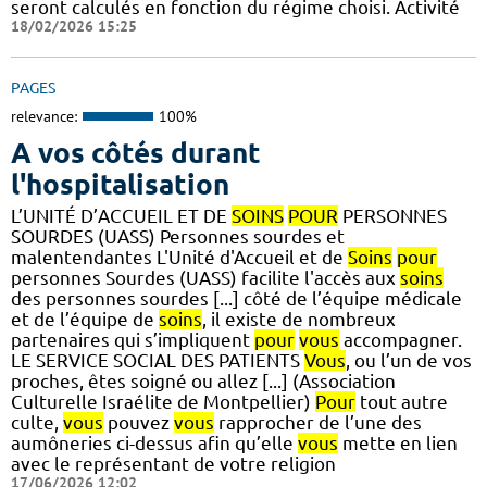
seront calculés en fonction du régime choisi. Activité
18/02/2026 15:25
PAGES
relevance:
100%
A vos côtés durant
l'hospitalisation
L’UNITÉ D’ACCUEIL ET DE
SOINS
POUR
PERSONNES
SOURDES (UASS) Personnes sourdes et
malentendantes L'Unité d'Accueil et de
Soins
pour
personnes Sourdes (UASS) facilite l'accès aux
soins
des personnes sourdes [...] côté de l’équipe médicale
et de l’équipe de
soins
, il existe de nombreux
partenaires qui s’impliquent
pour
vous
accompagner.
LE SERVICE SOCIAL DES PATIENTS
Vous
, ou l’un de vos
proches, êtes soigné ou allez [...] (Association
Culturelle Israélite de Montpellier)
Pour
tout autre
culte,
vous
pouvez
vous
rapprocher de l’une des
aumôneries ci-dessus afin qu’elle
vous
mette en lien
avec le représentant de votre religion
17/06/2026 12:02