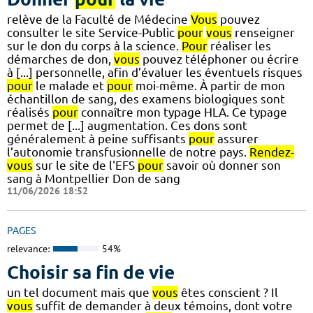
relève de la Faculté de Médecine
Vous
pouvez
consulter le site Service-Public
pour
vous
renseigner
sur le don du corps à la science.
Pour
réaliser les
démarches de don,
vous
pouvez téléphoner ou écrire
à [...] personnelle, afin d’évaluer les éventuels risques
pour
le malade et
pour
moi-même. À partir de mon
échantillon de sang, des examens biologiques sont
réalisés
pour
connaître mon typage HLA. Ce typage
permet de [...] augmentation. Ces dons sont
généralement à peine suffisants
pour
assurer
l’autonomie transfusionnelle de notre pays.
Rendez-
vous
sur le site de l'EFS
pour
savoir où donner son
sang à Montpellier Don de sang
11/06/2026 18:52
PAGES
relevance:
54%
Choisir sa fin de vie
un tel document mais que
vous
êtes conscient ? Il
vous
suffit de demander à deux témoins, dont votre