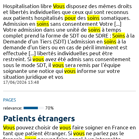
Hospitalisation libre
Vous
disposez des mêmes droits
et libertés individuelles que ceux qui sont reconnus
aux patients hospitalisés
pour
des
soins
somatiques.
Admission en
soins
sans consentement Votre [...]
Votre admission dans une unité de
soins
à temps
complet prend la forme de SDT ou de SDRE :
Soins
à la
Demande d'un Tiers (SDT) L'admission en
soins
à la
demande d'un tiers ou en cas de péril imminent est
effectuée [...] libertés individuelles peut être
restreint. Si
vous
avez été admis sans consentement
sous le mode SDT, il
vous
sera remis par l'équipe
soignante une notice qui
vous
informe sur votre
situation juridique et vos
17/06/2026 13:48
PAGES
relevance:
70%
Patients étrangers
Vous
pouvez choisir de
vous
faire soigner en France en
tant que patient étranger. Si
vous
ne parlez pas le