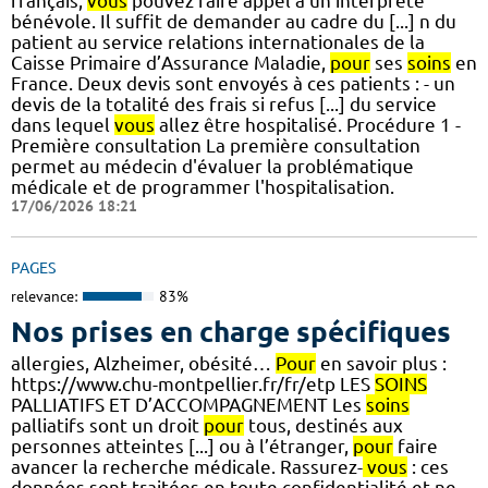
français,
vous
pouvez faire appel à un interprète
bénévole. Il suffit de demander au cadre du [...] n du
patient au service relations internationales de la
Caisse Primaire d’Assurance Maladie,
pour
ses
soins
en
France. Deux devis sont envoyés à ces patients : - un
devis de la totalité des frais si refus [...] du service
dans lequel
vous
allez être hospitalisé. Procédure 1 -
Première consultation La première consultation
permet au médecin d'évaluer la problématique
médicale et de programmer l'hospitalisation.
17/06/2026 18:21
PAGES
relevance:
83%
Nos prises en charge spécifiques
allergies, Alzheimer, obésité…
Pour
en savoir plus :
https://www.chu-montpellier.fr/fr/etp LES
SOINS
PALLIATIFS ET D’ACCOMPAGNEMENT Les
soins
palliatifs sont un droit
pour
tous, destinés aux
personnes atteintes [...] ou à l’étranger,
pour
faire
avancer la recherche médicale. Rassurez-
vous
: ces
données sont traitées en toute confidentialité et ne