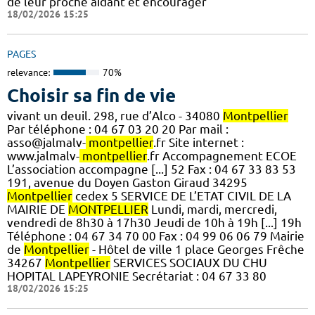
de leur proche aidant et encourager
18/02/2026 15:25
PAGES
relevance:
70%
Choisir sa fin de vie
vivant un deuil. 298, rue d’Alco - 34080
Montpellier
Par téléphone : 04 67 03 20 20 Par mail :
asso@jalmalv-
montpellier
.fr Site internet :
www.jalmalv-
montpellier
.fr Accompagnement ECOE
L’association accompagne [...] 52 Fax : 04 67 33 83 53
191, avenue du Doyen Gaston Giraud 34295
Montpellier
cedex 5 SERVICE DE L’ETAT CIVIL DE LA
MAIRIE DE
MONTPELLIER
Lundi, mardi, mercredi,
vendredi de 8h30 à 17h30 Jeudi de 10h à 19h [...] 19h
Téléphone : 04 67 34 70 00 Fax : 04 99 06 06 79 Mairie
de
Montpellier
- Hôtel de ville 1 place Georges Frêche
34267
Montpellier
SERVICES SOCIAUX DU CHU
HOPITAL LAPEYRONIE Secrétariat : 04 67 33 80
18/02/2026 15:25