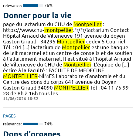
relevance:
76%
Donner pour la vie
page du lactarium du CHU de
Montpellier
:
https://www.chu-
montpellier
.fr/fr/lactarium Contact
Hôpital Arnaud de Villeneuve 191 avenue du doyen
Gaston Giraud - 34295
Montpellier
cedex 5 Courriel
Tél. : 04 [...] lactarium de
Montpellier
est une banque
de lait maternel et un centre de conseils et de soutien
à l’allaitement maternel. Il est situé à l’hôpital Arnaud
de Villeneuve du CHU de
Montpellier
. L’équipe du [...]
écrire à la Faculté : FACULTE DE MEDECINE
MONTPELLIER
-NÎMES Laboratoire d'anatomie et du
Centre des dons du corps 641 avenue du Doyen
Gaston Giraud 34090
MONTPELLIER
Tél : 04 11 75 99
28 de 8h à 16h tous les
11/06/2026 18:52
PAGES
relevance:
74%
Dons d'organes