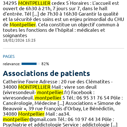
34295
MONTPELLIER
cedex 5 Horaires : L'accueil est
ouvert de 6h30 à 21h, 7 jours sur 7, dans le hall
d’entrée. Tél [...] de 7h30 à 16h30 Garantir la qualité
et la sécurité des soins est un enjeu primordial du CHU
de
Montpellier
. Cela constitue un objectif commun à
toutes les fonctions de l’hôpital : médicales et
soignantes
18/02/2026 15:25
PAGES
relevance:
82%
Associations de patients
Catherine Favre Adresse : 20 rue des Clématites -
34000
MONTPELLIER
Mail : vivre son deuil
(vivresondeuil-
montpellier
.fr) Facebook :
vivresondeuil.
montpellier
.5 Tél.: 06 95 31 76 54 Pôle :
Cancérologie, Médecine [...] Associations « Simone de
Beauvoir », 39 rue François d’Orbay, Le Bénédictin,
34080
Montpellier
Mail : aa34.
montpellier
@gmail.com Tél.: 06 10 97 44 34 Pôle :
Psychiatrie et addictologie Service : addictologie [...]