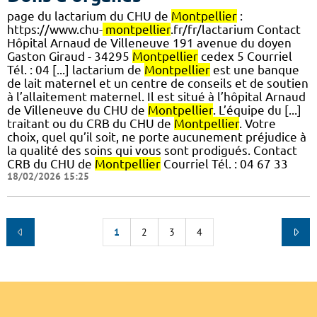
page du lactarium du CHU de
Montpellier
:
https://www.chu-
montpellier
.fr/fr/lactarium Contact
Hôpital Arnaud de Villeneuve 191 avenue du doyen
Gaston Giraud - 34295
Montpellier
cedex 5 Courriel
Tél. : 04 [...] lactarium de
Montpellier
est une banque
de lait maternel et un centre de conseils et de soutien
à l’allaitement maternel. Il est situé à l’hôpital Arnaud
de Villeneuve du CHU de
Montpellier
. L’équipe du [...]
traitant ou du CRB du CHU de
Montpellier
. Votre
choix, quel qu’il soit, ne porte aucunement préjudice à
la qualité des soins qui vous sont prodigués. Contact
CRB du CHU de
Montpellier
Courriel Tél. : 04 67 33
18/02/2026 15:25
1
2
3
4