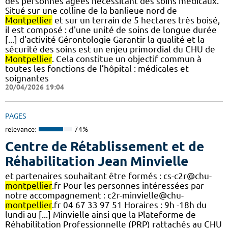
des personnes âgées nécessitant des soins médicaux.
Situé sur une colline de la banlieue nord de
Montpellier
et sur un terrain de 5 hectares très boisé,
il est composé : d'une unité de soins de longue durée
[...] d’activité Gérontologie Garantir la qualité et la
sécurité des soins est un enjeu primordial du CHU de
Montpellier
. Cela constitue un objectif commun à
toutes les fonctions de l’hôpital : médicales et
soignantes
20/04/2026 19:04
PAGES
relevance:
74%
Centre de Rétablissement et de
Réhabilitation Jean Minvielle
et partenaires souhaitant être formés : cs-c2r@chu-
montpellier
.fr Pour les personnes intéressées par
notre accompagnement : c2r-minvielle@chu-
montpellier
.fr 04 67 33 97 51 Horaires : 9h -18h du
lundi au [...] Minvielle ainsi que la Plateforme de
Réhabilitation Professionnelle (PRP) rattachés au CHU