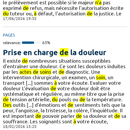
le prélèvement est possible si le majeur
n'a
pas
exprimé
de
refus, mais nécessite l'autorisation écrite
du
tuteur ou,
à
défaut, l'autorisation
de
la justice. Le
17/06/2026 19:35
PAGES
relevance:
63%
Prise en charge
de
la douleur
Il existe
de
nombreuses situations susceptibles
d’entraîner une douleur. Ce sont les douleurs induites
par les
actes
de
soins
et
de
diagnostic. Une
intervention chirurgicale, un examen, un
soin
, un
transport [...] sommes
à
votre écoute. Evaluer votre
douleur L’évaluation
de
votre douleur doit être
systématique et régulière, au même titre que la prise
de
tension artérielle,
du
pouls ou
de
la température.
Des
outils [...] d’émotions et
de
sentiments tels que la
peur, l’angoisse, la tristesse, la colère, l’inquiétude. Il
est important
de
pouvoir parler
de
sa douleur et
de
sa
souffrance. Les soignants sont
à
votre écoute,
18/02/2026 15:25