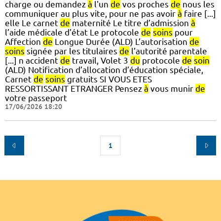
charge ou demandez
à
l'un
de
vos proches
de
nous les
communiquer au plus vite, pour ne pas avoir
à
faire [...]
elle Le carnet
de
maternité Le titre d’admission
à
l’aide médicale d’état Le protocole
de
soins
pour
Affection
de
Longue Durée (ALD) L’autorisation
de
soins
signée par les titulaires
de
l’autorité parentale
[...] n accident
de
travail, Volet 3
du
protocole
de
soin
(ALD) Notification d’allocation d’éducation spéciale,
Carnet
de
soins
gratuits SI VOUS ETES
RESSORTISSANT ETRANGER Pensez
à
vous munir
de
votre passeport
17/06/2026 18:20
1