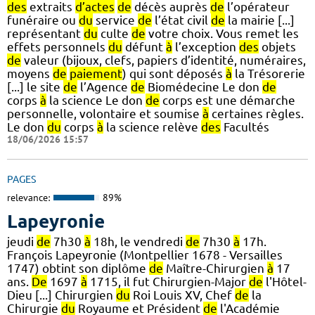
des
extraits
d’actes
de
décès auprès
de
l’opérateur
funéraire ou
du
service
de
l’état civil
de
la mairie [...]
représentant
du
culte
de
votre choix. Vous remet les
effets personnels
du
défunt
à
l’exception
des
objets
de
valeur (bijoux, clefs, papiers d’identité, numéraires,
moyens
de
paiement
) qui sont déposés
à
la Trésorerie
[...] le site
de
l’Agence
de
Biomédecine Le don
de
corps
à
la science Le don
de
corps est une démarche
personnelle, volontaire et soumise
à
certaines règles.
Le don
du
corps
à
la science relève
des
Facultés
18/06/2026 15:57
PAGES
relevance:
89%
Lapeyronie
jeudi
de
7h30
à
18h, le vendredi
de
7h30
à
17h.
François Lapeyronie (Montpellier 1678 - Versailles
1747) obtint son diplôme
de
Maître-Chirurgien
à
17
ans.
De
1697
à
1715, il fut Chirurgien-Major
de
l'Hôtel-
Dieu [...] Chirurgien
du
Roi Louis XV, Chef
de
la
Chirurgie
du
Royaume et Président
de
l'Académie