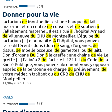
relevance:
53%
Donner pour la vie
lactarium
de
Montpellier est une banque
de
lait
maternel et un centre
de
conseils et
de
soutien
à
l’allaitement maternel. Il est situé
à
l’hôpital Arnaud
de
Villeneuve
du
CHU
de
Montpellier. L’équipe
du
lactarium [...] d’humanité.
A
l'hôpital, vous pouvez
faire différents dons (don
de
sang, d'organes,
de
tissus,
de
moelle osseuse,
de
gamettes, ou
de
lait).
Don d'organe
Du
Don
à
la greffe : une chaîne
de
vie La
greffe [...] l'alinéa 2
de
l'article L.1211-1
du
Code
de
la
Santé Publique, vous pouvez librement vous y opposer
auprès
de
la personne en charge
du
prélèvement,
de
votre médecin traitant ou
du
CRB
du
CHU
de
Montpellier
11/06/2026 18:52
PAGES
relevance:
54%