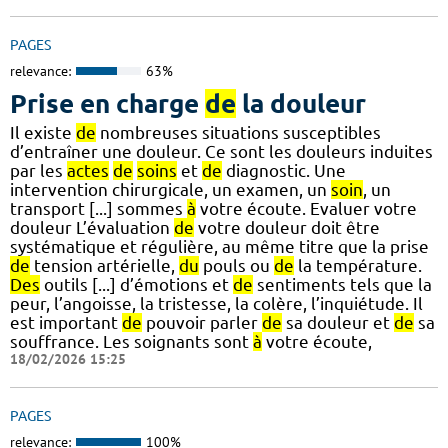
PAGES
relevance:
63%
Prise en charge
de
la douleur
Il existe
de
nombreuses situations susceptibles
d’entraîner une douleur. Ce sont les douleurs induites
par les
actes
de
soins
et
de
diagnostic. Une
intervention chirurgicale, un examen, un
soin
, un
transport [...] sommes
à
votre écoute. Evaluer votre
douleur L’évaluation
de
votre douleur doit être
systématique et régulière, au même titre que la prise
de
tension artérielle,
du
pouls ou
de
la température.
Des
outils [...] d’émotions et
de
sentiments tels que la
peur, l’angoisse, la tristesse, la colère, l’inquiétude. Il
est important
de
pouvoir parler
de
sa douleur et
de
sa
souffrance. Les soignants sont
à
votre écoute,
18/02/2026 15:25
PAGES
relevance:
100%