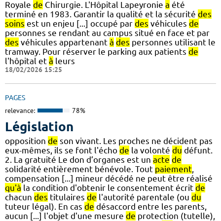
Royale
de
Chirurgie. L'Hôpital Lapeyronie
a
été
terminé en 1983. Garantir la qualité et la sécurité
des
soins
est un enjeu [...] occupé par
des
véhicules
de
personnes se rendant au campus situé en face et par
des
véhicules appartenant
à
des
personnes utilisant le
tramway. Pour réserver le parking aux patients
de
l'hôpital et
à
leurs
18/02/2026 15:25
PAGES
relevance:
78%
Législation
opposition
de
son vivant. Les proches ne décident pas
eux-mêmes, ils se font l'écho
de
la volonté
du
défunt.
2. La gratuité Le don d’organes est un
acte
de
solidarité entièrement bénévole. Tout
paiement
,
compensation [...] mineur décédé ne peut être réalisé
qu'à
la condition d'obtenir le consentement écrit
de
chacun
des
titulaires
de
l'autorité parentale (ou
du
tuteur légal). En cas
de
désaccord entre les parents,
aucun [...] l'objet d'une mesure
de
protection (tutelle),