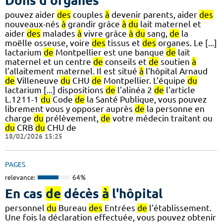
Dons d'organes
pouvez aider
des
couples
à
devenir parents, aider
des
nouveaux-nés
à
grandir grâce
à
du
lait maternel et
aider
des
malades
à
vivre grâce
à
du
sang,
de
la
moëlle osseuse, voire
des
tissus et
des
organes. Le [...]
lactarium
de
Montpellier est une banque
de
lait
maternel et un centre
de
conseils et
de
soutien
à
l’allaitement maternel. Il est situé
à
l’hôpital Arnaud
de
Villeneuve
du
CHU
de
Montpellier. L’équipe
du
lactarium [...] dispositions
de
l'alinéa 2
de
l'article
L.1211-1
du
Code
de
la Santé Publique, vous pouvez
librement vous y opposer auprès
de
la personne en
charge
du
prélèvement,
de
votre médecin traitant ou
du
CRB
du
CHU de
18/02/2026 15:25
PAGES
relevance:
64%
En cas
de
décès
à
l'hôpital
personnel
du
Bureau
des
Entrées
de
l’établissement.
Une fois la déclaration effectuée, vous pouvez obtenir