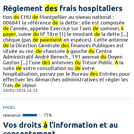
Règlement
des
frais hospitaliers
tion
du
CHU
de
Montpellier au niveau national :
006841 la référence
de
la dette : elle est composée
de
l'année, appelée Exercice sur l'avis
de
sommes
à
payer
, suivie
du
N° Titre (1) le montant
de
la dette [...]
chèque (pas
de
paiement
en espèces). Cette antenne
de
la Direction Générale
des
Finances Publiques est
située au rez-
de
-chaussée
à
gauche
du
Centre
Administratif André Benech , 191 avenue
du
Doyen
Gaston [...] l'une
des
antennes
du
Trésor Public.
A
la
suite
de
votre consultation ou
de
votre
hospitalisation, passez par le Bureau
des
Entrées pour
effectuer les démarches administratives et régler les
frais
de
séjour
18/02/2026 15:25
PAGES
relevance:
73%
Vos droits
à
l’information et au
consentement