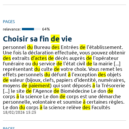
PAGES
relevance:
64%
Choisir sa fin
de
vie
personnel
du
Bureau
des
Entrées
de
l’établissement.
Une fois la déclaration effectuée, vous pouvez obtenir
des
extraits
d’actes
de
décès auprès
de
l’opérateur
funéraire ou
du
service
de
l’état civil
de
la mairie [...]
représentant
du
culte
de
votre choix. Vous remet les
effets personnels
du
défunt
à
l’exception
des
objets
de
valeur (bijoux, clefs, papiers d’identité, numéraires,
moyens
de
paiement
) qui sont déposés
à
la Trésorerie
[...] le site
de
l’Agence
de
Biomédecine Le don
de
corps
à
la science Le don
de
corps est une démarche
personnelle, volontaire et soumise
à
certaines règles.
Le don
du
corps
à
la science relève
des
Facultés
18/02/2026 15:25
PAGES