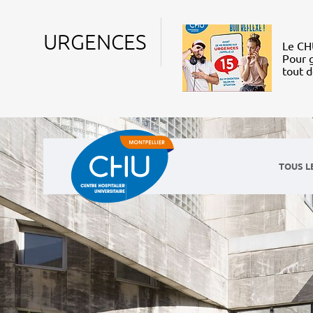
URGENCES
Le CHU
Pour g
tout 
TOUS L