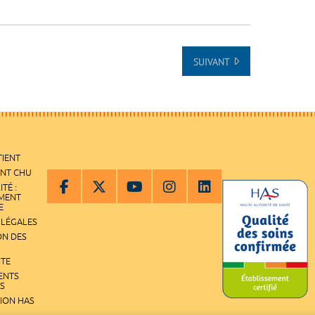
SUIVANT
TIENT
ENT CHU
ITÉ :
EMENT
E
 LÉGALES
ON DES
ITE
ENTS
S
TION HAS