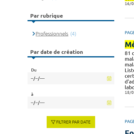
16/0
Par rubrique
PAG
Professionnels
(4)
Mé
Par date de création
81 
mal
mal
Lis
Du
cert
d'a
lab
18/0
à
PAG
FILTRER PAR DATE
Fo