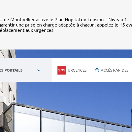
 de Montpellier active le Plan Hôpital en Tension – Niveau 1.
arantir une prise en charge adaptée à chacun, appelez le 15 av
déplacement aux urgences.
URGENCES
ACCÈS RAPIDES
ES PORTAILS