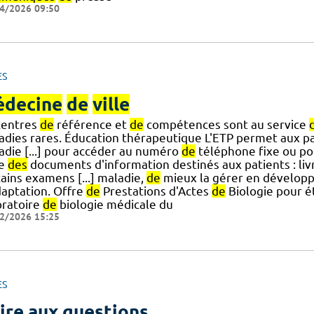
4/2026 09:50
ES
decine
de
ville
centres
de
référence et
de
compétences sont au service
adies rares. Éducation thérapeutique L'ETP permet aux p
adie [...] pour accéder au numéro
de
téléphone fixe ou p
te
des
documents d'information destinés aux patients : liv
ains examens [...] maladie,
de
mieux la gérer en dévelop
daptation. Offre
de
Prestations d'Actes
de
Biologie pour é
oratoire
de
biologie médicale du
2/2026 15:25
ES
ire aux questions