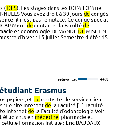
s (
DES
). Les stages dans les DOM TOM ne
NNUELS Vous avez droit à 30 jours
de
congés
ence, il n'est pas remplacé. Ce congé spécial
CAP Merci
de
contacter la Faculté
de
rmacie et odontologie DEMANDE
DE
MISE EN
stre d'hiver : 15 juillet Semestre d'été : 15
relevance:
44%
 étudiant Erasmus
os papiers, et
de
contacter le service client
s : Le site Internet
de
la Faculté [...] Faculté
te Internet
de
la Faculté d'odontologie Voir
et étudiants en
médecine
, pharmacie et
 cellule Formation Initiale : Eric BAUDAUX