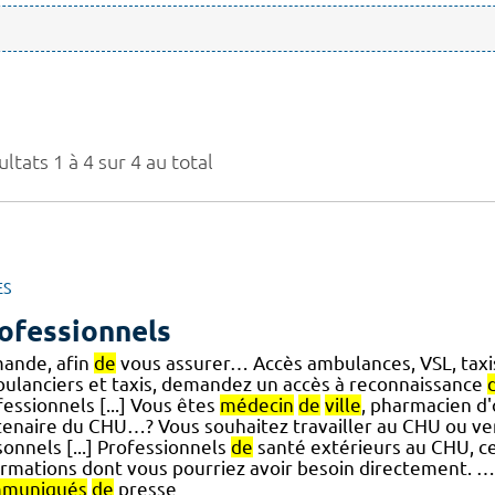
ltats 1 à 4 sur 4 au total
ES
ofessionnels
ande, afin
de
vous assurer… Accès ambulances, VSL, taxis
ulanciers et taxis, demandez un accès à reconnaissance
essionnels [...] Vous êtes
médecin
de
ville
, pharmacien d'o
tenaire du CHU…? Vous souhaitez travailler au CHU ou veni
onnels [...] Professionnels
de
santé extérieurs au CHU, ce
ormations dont vous pourriez avoir besoin directement. …
muniqués
de
presse