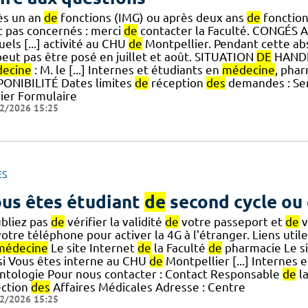
ès un an
de
fonctions (IMG) ou après deux ans
de
fonction
t pas concernés : merci
de
contacter la Faculté. CONGÉS A
els [...] activité au CHU
de
Montpellier. Pendant cette abs
peut pas être posé en juillet et août. SITUATION
DE
HANDI
ecine
: M. le [...] Internes et étudiants en
médecine
, pha
PONIBILITÉ Dates limites
de
réception
des
demandes : Seme
vier Formulaire
2/2026 15:25
ES
us êtes étudiant
de
second cycle ou
ubliez pas
de
vérifier la validité
de
votre passeport et
de
v
otre téléphone pour activer la 4G à l'étranger. Liens utile
médecine
Le site Internet
de
la Faculté
de
pharmacie Le si
si Vous êtes interne au CHU
de
Montpellier [...] Internes 
ntologie Pour nous contacter : Contact Responsable
de
la
ection
des
Affaires Médicales Adresse : Centre
2/2026 15:25