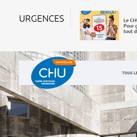
URGENCES
Le CHU
Pour g
tout 
TOUS L