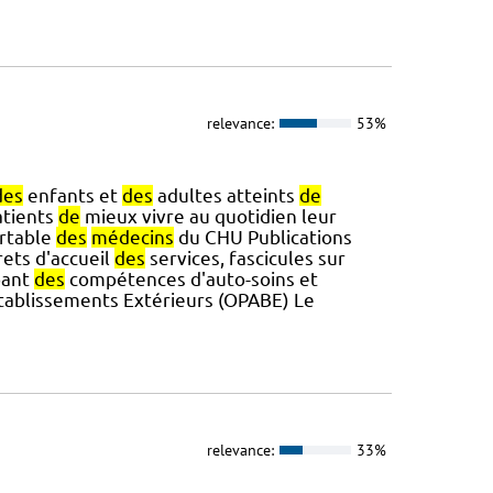
relevance:
53%
des
enfants et
des
adultes atteints
de
atients
de
mieux vivre au quotidien leur
ortable
des
médecins
du CHU Publications
rets d'accueil
des
services, fascicules sur
pant
des
compétences d'auto-soins et
tablissements Extérieurs (OPABE) Le
relevance:
33%