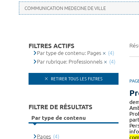
FILTRES ACTIFS
Résu
Par type de contenu: Pages
(4)
Par rubrique: Professionnels
(4)
RETIRER TOUS LES FILTRES
PAG
Pr
dem
FILTRE DE RÉSULTATS
Amb
Prof
Par type de contenu
par
Pers
inf
Pages
(4)
com