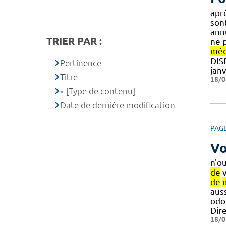
apr
son
annu
TRIER PAR :
ne 
méd
DIS
Pertinence
jan
Titre
18/0
[Type de contenu]
Date de dernière modification
PAG
Vo
n'o
de
v
de
aus
odo
Dir
18/0