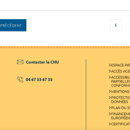
1
PRÉCÉDENT
Contacter le CHU
ESPACE PA
ACCÈS AG
ACCESSIBIL
04 67 33 67 33
PARTIELL
CONFORM
MENTIONS
PROTECTI
DONNÉES
PLAN DU S
FINANCEM
EUROPÉEN
CERTIFICA