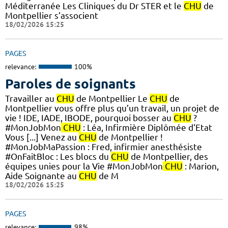
Méditerranée Les Cliniques du Dr STER et le
CHU
de
Montpellier s’associent
18/02/2026 15:25
PAGES
relevance:
100%
Paroles de soignants
Travailler au
CHU
de Montpellier Le
CHU
de
Montpellier vous offre plus qu’un travail, un projet de
vie ! IDE, IADE, IBODE, pourquoi bosser au
CHU
?
#MonJobMon
CHU
: Léa, Infirmière Diplômée d'Etat
Vous [...] Venez au
CHU
de Montpellier !
#MonJobMaPassion : Fred, infirmier anesthésiste
#OnFaitBloc : Les blocs du
CHU
de Montpellier, des
équipes unies pour la Vie #MonJobMon
CHU
: Marion,
Aide Soignante au
CHU
de M
18/02/2026 15:25
PAGES
relevance:
98%