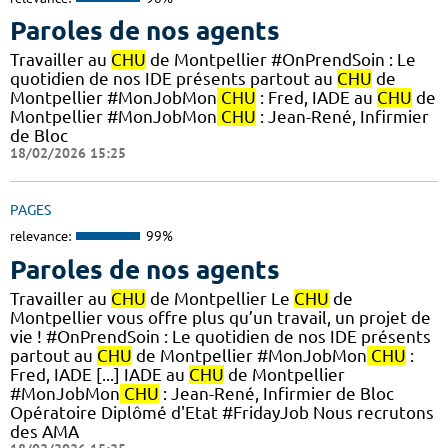
Paroles de nos agents
Travailler au
CHU
de Montpellier #OnPrendSoin : Le
quotidien de nos IDE présents partout au
CHU
de
Montpellier #MonJobMon
CHU
: Fred, IADE au
CHU
de
Montpellier #MonJobMon
CHU
: Jean-René, Infirmier
de Bloc
18/02/2026 15:25
PAGES
relevance:
99%
Paroles de nos agents
Travailler au
CHU
de Montpellier Le
CHU
de
Montpellier vous offre plus qu’un travail, un projet de
vie ! #OnPrendSoin : Le quotidien de nos IDE présents
partout au
CHU
de Montpellier #MonJobMon
CHU
:
Fred, IADE [...] IADE au
CHU
de Montpellier
#MonJobMon
CHU
: Jean-René, Infirmier de Bloc
Opératoire Diplômé d'Etat #FridayJob Nous recrutons
des AMA