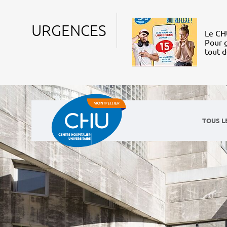
URGENCES
Le CHU
Pour g
tout 
TOUS L